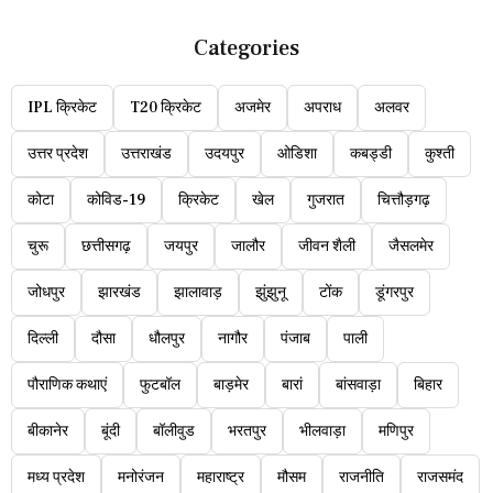
Categories
IPL क्रिकेट
T20 क्रिकेट
अजमेर
अपराध
अलवर
उत्तर प्रदेश
उत्तराखंड
उदयपुर
ओडिशा
कबड्डी
कुश्ती
कोटा
कोविड-19
क्रिकेट
खेल
गुजरात
चित्तौड़गढ़
चुरू
छत्तीसगढ़
जयपुर
जालौर
जीवन शैली
जैसलमेर
जोधपुर
झारखंड
झालावाड़
झुंझुनू
टोंक
डूंगरपुर
दिल्ली
दौसा
धौलपुर
नागौर
पंजाब
पाली
पौराणिक कथाएं
फुटबॉल
बाड़मेर
बारां
बांसवाड़ा
बिहार
बीकानेर
बूंदी
बॉलीवुड
भरतपुर
भीलवाड़ा
मणिपुर
मध्य प्रदेश
मनोरंजन
महाराष्ट्र
मौसम
राजनीति
राजसमंद