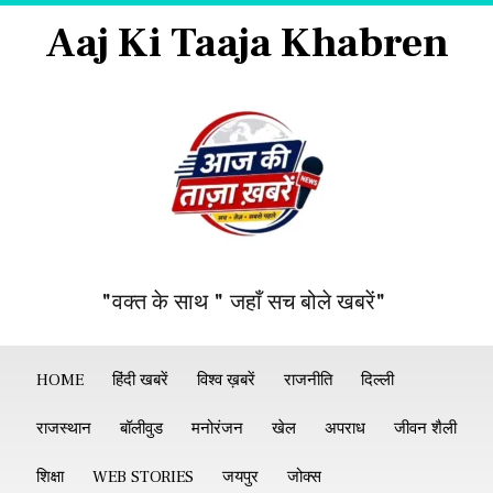
Aaj Ki Taaja Khabren
"वक्त के साथ " जहाँ सच बोले खबरें"
HOME
हिंदी खबरें
विश्व ख़बरें
राजनीति
दिल्ली
राजस्थान
बॉलीवुड
मनोरंजन
खेल
अपराध
जीवन शैली
शिक्षा
WEB STORIES
जयपुर
जोक्स