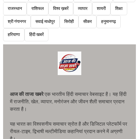
राजस्थान
राशिफल
विश्व ख़बरें
व्यापार
शायरी
शिक्षा
श्री गंगानगर
सवाई माधोपुर
सिरोही
सीकर
हनुमानगढ़
हरियाणा
हिंदी खबरें
आज की ताजा खबरे
एक भारतीय हिंदी समाचार वेबसाइट है। यह हिंदी
में राजनीति, खेल, व्यापार, मनोरंजन और जीवन शैली समाचार प्रदान
करता है।
यह भारत का विश्वसनीय समाचार स्रोत है और डिजिटल प्लेटफॉर्म पर
रीयल-टाइम, द्विभाषी मल्टीमीडिया कहानियां प्रदान करने में अग्रणी