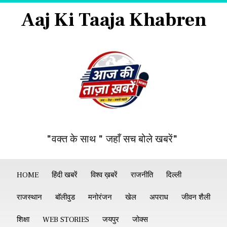
Aaj Ki Taaja Khabren
"वक्त के साथ " जहाँ सच बोले खबरें"
HOME
हिंदी खबरें
विश्व ख़बरें
राजनीति
दिल्ली
राजस्थान
बॉलीवुड
मनोरंजन
खेल
अपराध
जीवन शैली
शिक्षा
WEB STORIES
जयपुर
जोक्स