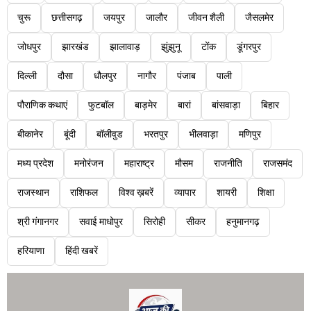
चुरू
छत्तीसगढ़
जयपुर
जालौर
जीवन शैली
जैसलमेर
जोधपुर
झारखंड
झालावाड़
झुंझुनू
टोंक
डूंगरपुर
दिल्ली
दौसा
धौलपुर
नागौर
पंजाब
पाली
पौराणिक कथाएं
फुटबॉल
बाड़मेर
बारां
बांसवाड़ा
बिहार
बीकानेर
बूंदी
बॉलीवुड
भरतपुर
भीलवाड़ा
मणिपुर
मध्य प्रदेश
मनोरंजन
महाराष्ट्र
मौसम
राजनीति
राजसमंद
राजस्थान
राशिफल
विश्व ख़बरें
व्यापार
शायरी
शिक्षा
श्री गंगानगर
सवाई माधोपुर
सिरोही
सीकर
हनुमानगढ़
हरियाणा
हिंदी खबरें