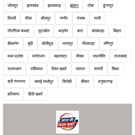
जोधपुर
झारखंड
झालावाड़
झुंझुनू
टोंक
डूंगरपुर
दिल्ली
दौसा
धौलपुर
नागौर
पंजाब
पाली
पौराणिक कथाएं
फुटबॉल
बाड़मेर
बारां
बांसवाड़ा
बिहार
बीकानेर
बूंदी
बॉलीवुड
भरतपुर
भीलवाड़ा
मणिपुर
मध्य प्रदेश
मनोरंजन
महाराष्ट्र
मौसम
राजनीति
राजसमंद
राजस्थान
राशिफल
विश्व ख़बरें
व्यापार
शायरी
शिक्षा
श्री गंगानगर
सवाई माधोपुर
सिरोही
सीकर
हनुमानगढ़
हरियाणा
हिंदी खबरें