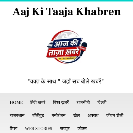
Aaj Ki Taaja Khabren
"वक्त के साथ " जहाँ सच बोले खबरें"
HOME
हिंदी खबरें
विश्व ख़बरें
राजनीति
दिल्ली
राजस्थान
बॉलीवुड
मनोरंजन
खेल
अपराध
जीवन शैली
शिक्षा
WEB STORIES
जयपुर
जोक्स