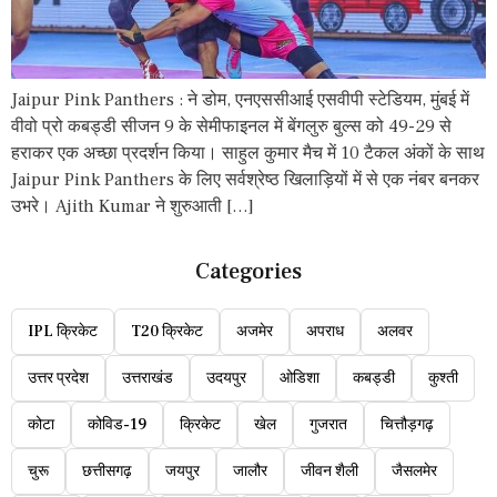
Jaipur Pink Panthers : ने डोम, एनएससीआई एसवीपी स्टेडियम, मुंबई में
वीवो प्रो कबड्डी सीजन 9 के सेमीफाइनल में बेंगलुरु बुल्स को 49-29 से
हराकर एक अच्छा प्रदर्शन किया। साहुल कुमार मैच में 10 टैकल अंकों के साथ
Jaipur Pink Panthers के लिए सर्वश्रेष्ठ खिलाड़ियों में से एक नंबर बनकर
उभरे। Ajith Kumar ने शुरुआती […]
Categories
IPL क्रिकेट
T20 क्रिकेट
अजमेर
अपराध
अलवर
उत्तर प्रदेश
उत्तराखंड
उदयपुर
ओडिशा
कबड्डी
कुश्ती
कोटा
कोविड-19
क्रिकेट
खेल
गुजरात
चित्तौड़गढ़
चुरू
छत्तीसगढ़
जयपुर
जालौर
जीवन शैली
जैसलमेर