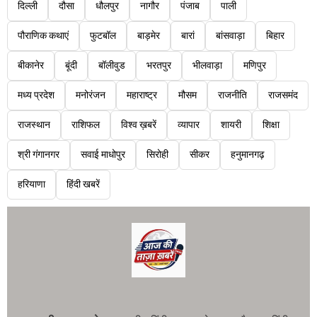
दिल्ली
दौसा
धौलपुर
नागौर
पंजाब
पाली
पौराणिक कथाएं
फुटबॉल
बाड़मेर
बारां
बांसवाड़ा
बिहार
बीकानेर
बूंदी
बॉलीवुड
भरतपुर
भीलवाड़ा
मणिपुर
मध्य प्रदेश
मनोरंजन
महाराष्ट्र
मौसम
राजनीति
राजसमंद
राजस्थान
राशिफल
विश्व ख़बरें
व्यापार
शायरी
शिक्षा
श्री गंगानगर
सवाई माधोपुर
सिरोही
सीकर
हनुमानगढ़
हरियाणा
हिंदी खबरें