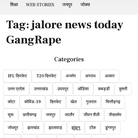
शिक्षा
WEB STORIES
जयपुर
जोक्स
Tag:
jalore news today
GangRape
Categories
IPL क्रिकेट
T20 क्रिकेट
अजमेर
अपराध
अलवर
उत्तर प्रदेश
उत्तराखंड
उदयपुर
ओडिशा
कबड्डी
कुश्ती
कोटा
कोविड-19
क्रिकेट
खेल
गुजरात
चित्तौड़गढ़
चुरू
छत्तीसगढ़
जयपुर
जालौर
जीवन शैली
जैसलमेर
जोधपुर
झारखंड
झालावाड़
झुंझुनू
टोंक
डूंगरपुर