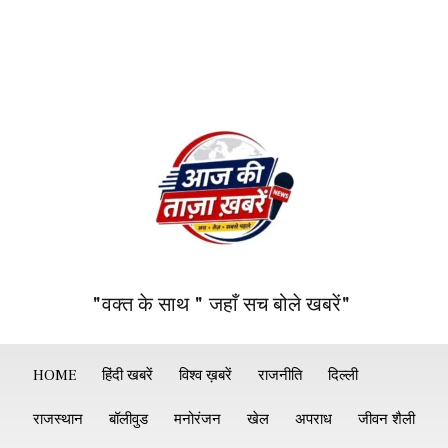
"वक्त के साथ " जहाँ सच बोले खबरें"
HOME
हिंदी खबरें
विश्व ख़बरें
राजनीति
दिल्ली
राजस्थान
बॉलीवुड
मनोरंजन
खेल
अपराध
जीवन शैली