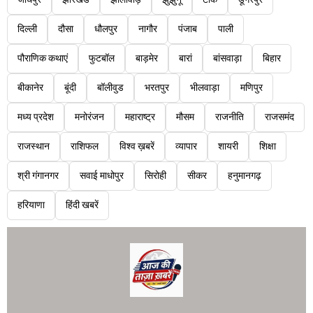
जोधपुर
झारखंड
झालावाड़
झुंझुनू
टोंक
डूंगरपुर
दिल्ली
दौसा
धौलपुर
नागौर
पंजाब
पाली
पौराणिक कथाएं
फुटबॉल
बाड़मेर
बारां
बांसवाड़ा
बिहार
बीकानेर
बूंदी
बॉलीवुड
भरतपुर
भीलवाड़ा
मणिपुर
मध्य प्रदेश
मनोरंजन
महाराष्ट्र
मौसम
राजनीति
राजसमंद
राजस्थान
राशिफल
विश्व ख़बरें
व्यापार
शायरी
शिक्षा
श्री गंगानगर
सवाई माधोपुर
सिरोही
सीकर
हनुमानगढ़
हरियाणा
हिंदी खबरें