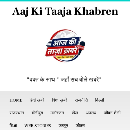
Aaj Ki Taaja Khabren
"वक्त के साथ " जहाँ सच बोले खबरें"
HOME
हिंदी खबरें
विश्व ख़बरें
राजनीति
दिल्ली
राजस्थान
बॉलीवुड
मनोरंजन
खेल
अपराध
जीवन शैली
शिक्षा
WEB STORIES
जयपुर
जोक्स