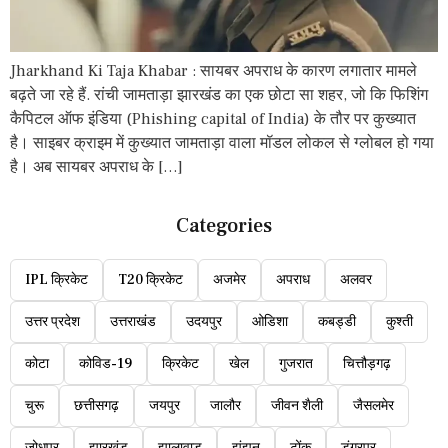
Jharkhand Ki Taja Khabar : सायबर अपराध के कारण लगातार मामले
बढ़ते जा रहे हैं. रांची जामताड़ा झारखंड का एक छोटा सा शहर, जो कि फिशिंग
कैपिटल ऑफ इंडिया (Phishing capital of India) के तौर पर कुख्यात
है। साइबर क्राइम में कुख्यात जामताड़ा वाला मॉडल लोकल से ग्लोबल हो गया
है। अब सायबर अपराध के […]
Categories
IPL क्रिकेट
T20 क्रिकेट
अजमेर
अपराध
अलवर
उत्तर प्रदेश
उत्तराखंड
उदयपुर
ओडिशा
कबड्डी
कुश्ती
कोटा
कोविड-19
क्रिकेट
खेल
गुजरात
चित्तौड़गढ़
चुरू
छत्तीसगढ़
जयपुर
जालौर
जीवन शैली
जैसलमेर