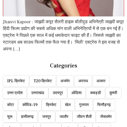
Jhanvi Kapoor : जाह्नवी कपूर सैलरी हाइक बॉलीवुड अभिनेत्री जाह्नवी कपूर
हिंदी फिल्म उद्योग की सबसे अधिक मांग वाली अभिनेत्रियों में से एक बन गई हैं।
एक्ट्रेस ने पिछले एक साल में कई धमाकेदार फाइट की हैं। जिससे जाह्नवी का
स्टारडम अब साउथ फिल्मों तक फैल गया है। ‘मिली’ एक्ट्रेस ने इस वजह से
अपना […]
Categories
IPL क्रिकेट
T20 क्रिकेट
अजमेर
अपराध
अलवर
उत्तर प्रदेश
उत्तराखंड
उदयपुर
ओडिशा
कबड्डी
कुश्ती
कोटा
कोविड-19
क्रिकेट
खेल
गुजरात
चित्तौड़गढ़
चुरू
छत्तीसगढ़
जयपुर
जालौर
जीवन शैली
जैसलमेर