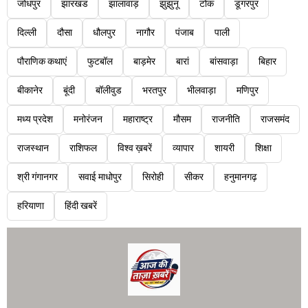
जोधपुर
झारखंड
झालावाड़
झुंझुनू
टोंक
डूंगरपुर
दिल्ली
दौसा
धौलपुर
नागौर
पंजाब
पाली
पौराणिक कथाएं
फुटबॉल
बाड़मेर
बारां
बांसवाड़ा
बिहार
बीकानेर
बूंदी
बॉलीवुड
भरतपुर
भीलवाड़ा
मणिपुर
मध्य प्रदेश
मनोरंजन
महाराष्ट्र
मौसम
राजनीति
राजसमंद
राजस्थान
राशिफल
विश्व ख़बरें
व्यापार
शायरी
शिक्षा
श्री गंगानगर
सवाई माधोपुर
सिरोही
सीकर
हनुमानगढ़
हरियाणा
हिंदी खबरें