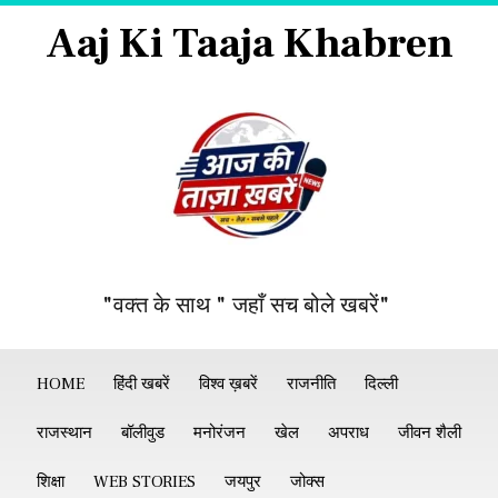
Aaj Ki Taaja Khabren
"वक्त के साथ " जहाँ सच बोले खबरें"
HOME
हिंदी खबरें
विश्व ख़बरें
राजनीति
दिल्ली
राजस्थान
बॉलीवुड
मनोरंजन
खेल
अपराध
जीवन शैली
शिक्षा
WEB STORIES
जयपुर
जोक्स