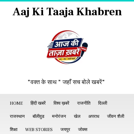
Aaj Ki Taaja Khabren
"वक्त के साथ " जहाँ सच बोले खबरें"
HOME
हिंदी खबरें
विश्व ख़बरें
राजनीति
दिल्ली
राजस्थान
बॉलीवुड
मनोरंजन
खेल
अपराध
जीवन शैली
शिक्षा
WEB STORIES
जयपुर
जोक्स