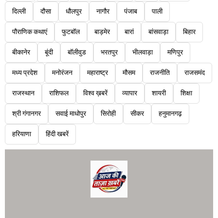
दिल्ली
दौसा
धौलपुर
नागौर
पंजाब
पाली
पौराणिक कथाएं
फुटबॉल
बाड़मेर
बारां
बांसवाड़ा
बिहार
बीकानेर
बूंदी
बॉलीवुड
भरतपुर
भीलवाड़ा
मणिपुर
मध्य प्रदेश
मनोरंजन
महाराष्ट्र
मौसम
राजनीति
राजसमंद
राजस्थान
राशिफल
विश्व ख़बरें
व्यापार
शायरी
शिक्षा
श्री गंगानगर
सवाई माधोपुर
सिरोही
सीकर
हनुमानगढ़
हरियाणा
हिंदी खबरें