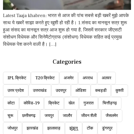
Latest Taaja khabren: भारत से आज की पांच सबसे बड़ी खबरें मुझे आपके
साथ ये खबरें साझा करते हुए खुशी हो रही है। 1.संसद का मानसून सत्र शुरू
हुआ संसद का मानसून सत्र आज शुरू हो गया है, जिसमें सरकार जीएसटी
संशोधन विधेयक और सिनेमैटोग्राफ (संशोधन) विधेयक सहित कई प्रमुख
विधेयक पेश करने वाली है। […]
Categories
IPL क्रिकेट
T20 क्रिकेट
अजमेर
अपराध
अलवर
उत्तर प्रदेश
उत्तराखंड
उदयपुर
ओडिशा
कबड्डी
कुश्ती
कोटा
कोविड-19
क्रिकेट
खेल
गुजरात
चित्तौड़गढ़
चुरू
छत्तीसगढ़
जयपुर
जालौर
जीवन शैली
जैसलमेर
जोधपुर
झारखंड
झालावाड़
झुंझुनू
टोंक
डूंगरपुर