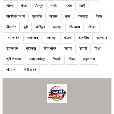
दिल्ली
दौसा
धौलपुर
नागौर
पंजाब
पाली
पौराणिक कथाएं
फुटबॉल
बाड़मेर
बारां
बांसवाड़ा
बिहार
बीकानेर
बूंदी
बॉलीवुड
भरतपुर
भीलवाड़ा
मणिपुर
मध्य प्रदेश
मनोरंजन
महाराष्ट्र
मौसम
राजनीति
राजसमंद
राजस्थान
राशिफल
विश्व ख़बरें
व्यापार
शायरी
शिक्षा
श्री गंगानगर
सवाई माधोपुर
सिरोही
सीकर
हनुमानगढ़
हरियाणा
हिंदी खबरें