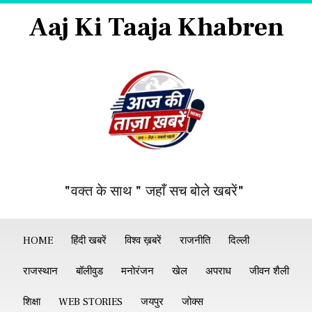
Aaj Ki Taaja Khabren
"वक्त के साथ " जहाँ सच बोले खबरें"
HOME
हिंदी खबरें
विश्व ख़बरें
राजनीति
दिल्ली
राजस्थान
बॉलीवुड
मनोरंजन
खेल
अपराध
जीवन शैली
शिक्षा
WEB STORIES
जयपुर
जोक्स