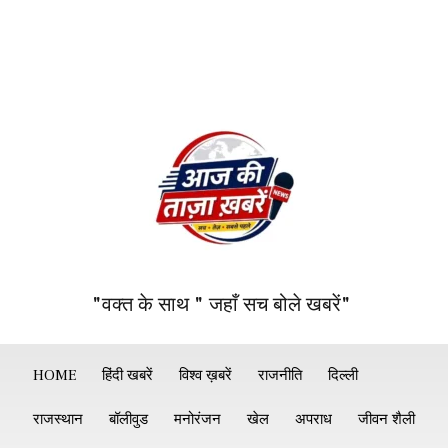
"वक्त के साथ " जहाँ सच बोले खबरें"
HOME
हिंदी खबरें
विश्व ख़बरें
राजनीति
दिल्ली
राजस्थान
बॉलीवुड
मनोरंजन
खेल
अपराध
जीवन शैली