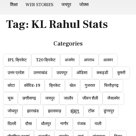
शिक्षा
WEB STORIES
जयपुर
जोक्स
Tag:
KL Rahul Stats
Categories
IPL क्रिकेट
T20 क्रिकेट
अजमेर
अपराध
अलवर
उत्तर प्रदेश
उत्तराखंड
उदयपुर
ओडिशा
कबड्डी
कुश्ती
कोटा
कोविड-19
क्रिकेट
खेल
गुजरात
चित्तौड़गढ़
चुरू
छत्तीसगढ़
जयपुर
जालौर
जीवन शैली
जैसलमेर
जोधपुर
झारखंड
झालावाड़
झुंझुनू
टोंक
डूंगरपुर
दिल्ली
दौसा
धौलपुर
नागौर
पंजाब
पाली