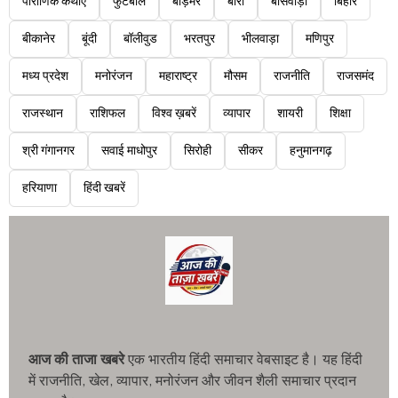
पौराणिक कथाएं
फुटबॉल
बाड़मेर
बारां
बांसवाड़ा
बिहार
बीकानेर
बूंदी
बॉलीवुड
भरतपुर
भीलवाड़ा
मणिपुर
मध्य प्रदेश
मनोरंजन
महाराष्ट्र
मौसम
राजनीति
राजसमंद
राजस्थान
राशिफल
विश्व ख़बरें
व्यापार
शायरी
शिक्षा
श्री गंगानगर
सवाई माधोपुर
सिरोही
सीकर
हनुमानगढ़
हरियाणा
हिंदी खबरें
आज की ताजा खबरे
एक भारतीय हिंदी समाचार वेबसाइट है। यह हिंदी
में राजनीति, खेल, व्यापार, मनोरंजन और जीवन शैली समाचार प्रदान