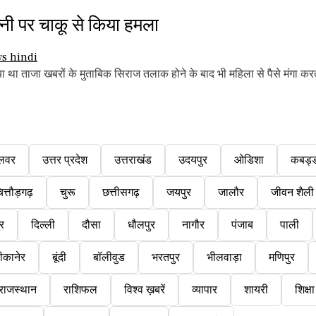
नी पर चाकू से किया हमला
 था ताजा खबरों के मुताबिक सिराज तलाक होने के बाद भी महिला से पैसे मंगा करत
लवर
उत्तर प्रदेश
उत्तराखंड
उदयपुर
ओडिशा
कबड्
ित्तौड़गढ़
चुरू
छत्तीसगढ़
जयपुर
जालौर
जीवन शैली
ुर
दिल्ली
दौसा
धौलपुर
नागौर
पंजाब
पाली
ीकानेर
बूंदी
बॉलीवुड
भरतपुर
भीलवाड़ा
मणिपुर
राजस्थान
राशिफल
विश्व ख़बरें
व्यापार
शायरी
शिक्षा