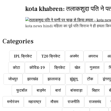
kota khabren: तलाकशुदा पति ने पत्
kota news hindi महिला का पूर्व पति सिराज ने ही हमला किया
Categories
IPL क्रिकेट
T20 क्रिकेट
अजमेर
अपराध
अ
कोटा
कोविड-19
क्रिकेट
खेल
गुजरात
च
जोधपुर
झारखंड
झालावाड़
झुंझुनू
टोंक
डूंगरप
फुटबॉल
बाड़मेर
बारां
बांसवाड़ा
बिहार
ब
मनोरंजन
महाराष्ट्र
मौसम
राजनीति
राजसमंद