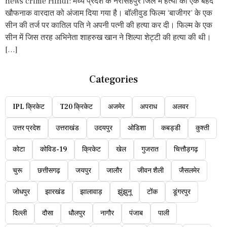
news crime Hindi: मध्य प्रदेश के नरसिंहपुर जिले में हत्या की एक बेहद
खौफनाक वारदात को अंजाम दिया गया है। बॉलीवुड फिल्म ‘बाजीगर’ के एक
सीन की तर्ज पर कातिल पति ने अपनी पत्नी की हत्या कर दी। फिल्म के एक
सीन में जिस तरह अभिनेता शाहरुख खान ने शिल्पा शेट्टी की हत्या की थी।
[…]
Categories
IPL क्रिकेट
T20 क्रिकेट
अजमेर
अपराध
अलवर
उत्तर प्रदेश
उत्तराखंड
उदयपुर
ओडिशा
कबड्डी
कुश्ती
कोटा
कोविड-19
क्रिकेट
खेल
गुजरात
चित्तौड़गढ़
चुरू
छत्तीसगढ़
जयपुर
जालौर
जीवन शैली
जैसलमेर
जोधपुर
झारखंड
झालावाड़
झुंझुनू
टोंक
डूंगरपुर
दिल्ली
दौसा
धौलपुर
नागौर
पंजाब
पाली