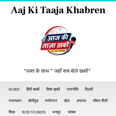
Aaj Ki Taaja Khabren
"वक्त के साथ " जहाँ सच बोले खबरें"
HOME
हिंदी खबरें
विश्व ख़बरें
राजनीति
दिल्ली
राजस्थान
बॉलीवुड
मनोरंजन
खेल
अपराध
जीवन शैली
शिक्षा
WEB STORIES
जयपुर
जोक्स