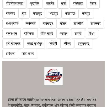
पौराणिक कथाएं
फुटबॉल
बाड़मेर
बारां
बांसवाड़ा
बिहार
बीकानेर
बूंदी
बॉलीवुड
भरतपुर
भीलवाड़ा
मणिपुर
मध्य प्रदेश
मनोरंजन
महाराष्ट्र
मौसम
राजनीति
राजसमंद
राजस्थान
राशिफल
विश्व ख़बरें
व्यापार
शायरी
शिक्षा
श्री गंगानगर
सवाई माधोपुर
सिरोही
सीकर
हनुमानगढ़
हरियाणा
हिंदी खबरें
आज की ताजा खबरे
एक भारतीय हिंदी समाचार वेबसाइट है। यह हिंदी
में राजनीति, खेल, व्यापार, मनोरंजन और जीवन शैली समाचार प्रदान