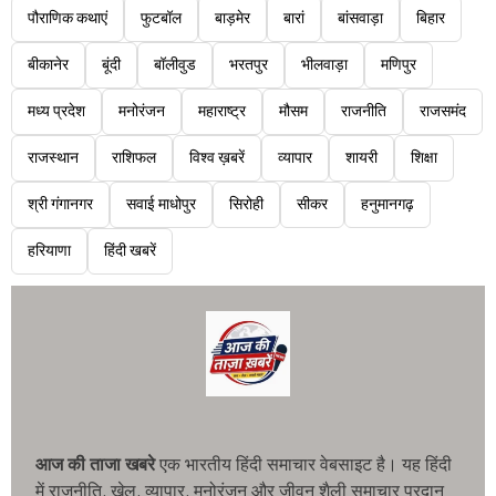
पौराणिक कथाएं
फुटबॉल
बाड़मेर
बारां
बांसवाड़ा
बिहार
बीकानेर
बूंदी
बॉलीवुड
भरतपुर
भीलवाड़ा
मणिपुर
मध्य प्रदेश
मनोरंजन
महाराष्ट्र
मौसम
राजनीति
राजसमंद
राजस्थान
राशिफल
विश्व ख़बरें
व्यापार
शायरी
शिक्षा
श्री गंगानगर
सवाई माधोपुर
सिरोही
सीकर
हनुमानगढ़
हरियाणा
हिंदी खबरें
आज की ताजा खबरे
एक भारतीय हिंदी समाचार वेबसाइट है। यह हिंदी
में राजनीति, खेल, व्यापार, मनोरंजन और जीवन शैली समाचार प्रदान