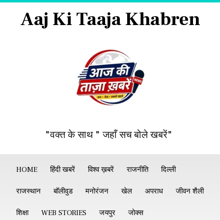
Aaj Ki Taaja Khabren
"वक्त के साथ " जहाँ सच बोले खबरें"
HOME
हिंदी खबरें
विश्व ख़बरें
राजनीति
दिल्ली
राजस्थान
बॉलीवुड
मनोरंजन
खेल
अपराध
जीवन शैली
शिक्षा
WEB STORIES
जयपुर
जोक्स