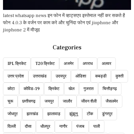
latest whatsapp news इन फोन में व्हाट्सएप इस्तेमाल नहीं कर सकते है
फोन 4.0.3 के वर्जन पर काम करे और चुनिंदा फोन एवं jiophone और
jiophone 2 में मौजूद
Categories
IPL क्रिकेट
T20 क्रिकेट
अजमेर
अपराध
अलवर
उत्तर प्रदेश
उत्तराखंड
उदयपुर
ओडिशा
कबड्डी
कुश्ती
कोटा
कोविड-19
क्रिकेट
खेल
गुजरात
चित्तौड़गढ़
चुरू
छत्तीसगढ़
जयपुर
जालौर
जीवन शैली
जैसलमेर
जोधपुर
झारखंड
झालावाड़
झुंझुनू
टोंक
डूंगरपुर
दिल्ली
दौसा
धौलपुर
नागौर
पंजाब
पाली