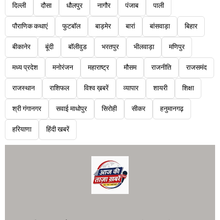
दिल्ली
दौसा
धौलपुर
नागौर
पंजाब
पाली
पौराणिक कथाएं
फुटबॉल
बाड़मेर
बारां
बांसवाड़ा
बिहार
बीकानेर
बूंदी
बॉलीवुड
भरतपुर
भीलवाड़ा
मणिपुर
मध्य प्रदेश
मनोरंजन
महाराष्ट्र
मौसम
राजनीति
राजसमंद
राजस्थान
राशिफल
विश्व ख़बरें
व्यापार
शायरी
शिक्षा
श्री गंगानगर
सवाई माधोपुर
सिरोही
सीकर
हनुमानगढ़
हरियाणा
हिंदी खबरें