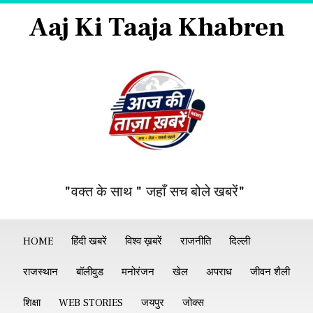
Aaj Ki Taaja Khabren
"वक्त के साथ " जहाँ सच बोले खबरें"
HOME
हिंदी खबरें
विश्व ख़बरें
राजनीति
दिल्ली
राजस्थान
बॉलीवुड
मनोरंजन
खेल
अपराध
जीवन शैली
शिक्षा
WEB STORIES
जयपुर
जोक्स