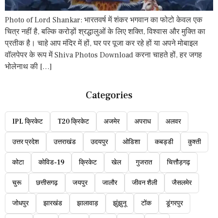
Photo of Lord Shankar: भारतवर्ष में शंकर भगवान का फोटो केवल एक
चित्र नहीं है, बल्कि करोड़ों श्रद्धालुओं के लिए शक्ति, विश्वास और मुक्ति का
प्रतीक है। चाहे आप मंदिर में हों, घर पर पूजा कर रहे हों या अपने मोबाइल
वॉलपेपर के रूप में Shiva Photos Download करना चाहते हों, हर जगह
भोलेनाथ की […]
Categories
IPL क्रिकेट
T20 क्रिकेट
अजमेर
अपराध
अलवर
उत्तर प्रदेश
उत्तराखंड
उदयपुर
ओडिशा
कबड्डी
कुश्ती
कोटा
कोविड-19
क्रिकेट
खेल
गुजरात
चित्तौड़गढ़
चुरू
छत्तीसगढ़
जयपुर
जालौर
जीवन शैली
जैसलमेर
जोधपुर
झारखंड
झालावाड़
झुंझुनू
टोंक
डूंगरपुर