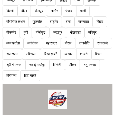
जोधपुर
झारखंड
झालावाड़
झुंझुनू
टोंक
डूंगरपुर
दिल्ली
दौसा
धौलपुर
नागौर
पंजाब
पाली
पौराणिक कथाएं
फुटबॉल
बाड़मेर
बारां
बांसवाड़ा
बिहार
बीकानेर
बूंदी
बॉलीवुड
भरतपुर
भीलवाड़ा
मणिपुर
मध्य प्रदेश
मनोरंजन
महाराष्ट्र
मौसम
राजनीति
राजसमंद
राजस्थान
राशिफल
विश्व ख़बरें
व्यापार
शायरी
शिक्षा
श्री गंगानगर
सवाई माधोपुर
सिरोही
सीकर
हनुमानगढ़
हरियाणा
हिंदी खबरें