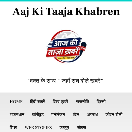
Aaj Ki Taaja Khabren
"वक्त के साथ " जहाँ सच बोले खबरें"
HOME
हिंदी खबरें
विश्व ख़बरें
राजनीति
दिल्ली
राजस्थान
बॉलीवुड
मनोरंजन
खेल
अपराध
जीवन शैली
शिक्षा
WEB STORIES
जयपुर
जोक्स