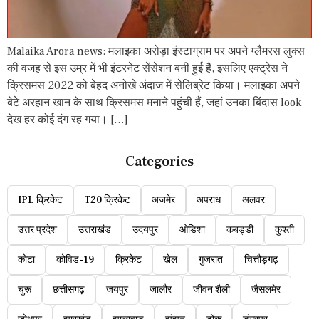
Malaika Arora news: मलाइका अरोड़ा इंस्टाग्राम पर अपने ग्लैमरस लुक्स
की वजह से इस उम्र में भी इंटरनेट सेंसेशन बनी हुई हैं, इसलिए एक्ट्रेस ने
क्रिसमस 2022 को बेहद अनोखे अंदाज में सेलिब्रेट किया। मलाइका अपने
बेटे अरहान खान के साथ क्रिसमस मनाने पहुंची हैं, जहां उनका बिंदास look
देख हर कोई दंग रह गया। […]
Categories
IPL क्रिकेट
T20 क्रिकेट
अजमेर
अपराध
अलवर
उत्तर प्रदेश
उत्तराखंड
उदयपुर
ओडिशा
कबड्डी
कुश्ती
कोटा
कोविड-19
क्रिकेट
खेल
गुजरात
चित्तौड़गढ़
चुरू
छत्तीसगढ़
जयपुर
जालौर
जीवन शैली
जैसलमेर