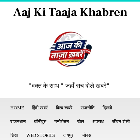
Aaj Ki Taaja Khabren
"वक्त के साथ " जहाँ सच बोले खबरें"
HOME
हिंदी खबरें
विश्व ख़बरें
राजनीति
दिल्ली
राजस्थान
बॉलीवुड
मनोरंजन
खेल
अपराध
जीवन शैली
शिक्षा
WEB STORIES
जयपुर
जोक्स