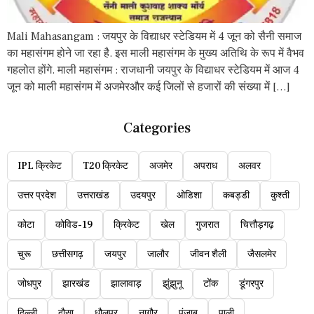
Mali Mahasangam : जयपुर के विद्याधर स्टेडियम में 4 जून को सैनी समाज
का महासंगम होने जा रहा है. इस माली महासंगम के मुख्य अतिथि के रूप में वैभव
गहलोत होंगे. माली महासंगम : राजधानी जयपुर के विद्याधर स्टेडियम में आज 4
जून को माली महासंगम में अजमेरऔर कई जिलों से हजारों की संख्या में […]
Categories
IPL क्रिकेट
T20 क्रिकेट
अजमेर
अपराध
अलवर
उत्तर प्रदेश
उत्तराखंड
उदयपुर
ओडिशा
कबड्डी
कुश्ती
कोटा
कोविड-19
क्रिकेट
खेल
गुजरात
चित्तौड़गढ़
चुरू
छत्तीसगढ़
जयपुर
जालौर
जीवन शैली
जैसलमेर
जोधपुर
झारखंड
झालावाड़
झुंझुनू
टोंक
डूंगरपुर
दिल्ली
दौसा
धौलपुर
नागौर
पंजाब
पाली