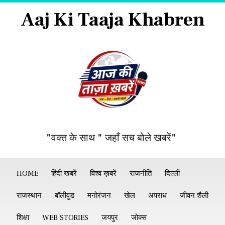
Aaj Ki Taaja Khabren
"वक्त के साथ " जहाँ सच बोले खबरें"
HOME
हिंदी खबरें
विश्व ख़बरें
राजनीति
दिल्ली
राजस्थान
बॉलीवुड
मनोरंजन
खेल
अपराध
जीवन शैली
शिक्षा
WEB STORIES
जयपुर
जोक्स