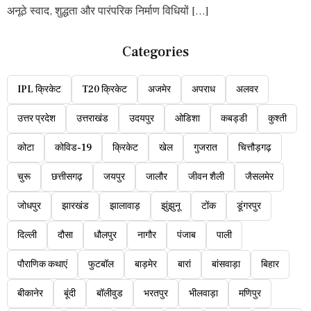
अनूठे स्वाद, शुद्धता और पारंपरिक निर्माण विधियों […]
Categories
IPL क्रिकेट
T20 क्रिकेट
अजमेर
अपराध
अलवर
उत्तर प्रदेश
उत्तराखंड
उदयपुर
ओडिशा
कबड्डी
कुश्ती
कोटा
कोविड-19
क्रिकेट
खेल
गुजरात
चित्तौड़गढ़
चुरू
छत्तीसगढ़
जयपुर
जालौर
जीवन शैली
जैसलमेर
जोधपुर
झारखंड
झालावाड़
झुंझुनू
टोंक
डूंगरपुर
दिल्ली
दौसा
धौलपुर
नागौर
पंजाब
पाली
पौराणिक कथाएं
फुटबॉल
बाड़मेर
बारां
बांसवाड़ा
बिहार
बीकानेर
बूंदी
बॉलीवुड
भरतपुर
भीलवाड़ा
मणिपुर