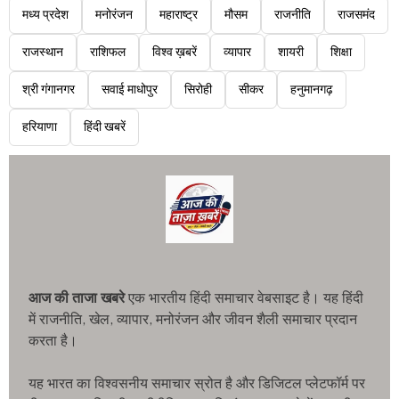
मध्य प्रदेश
मनोरंजन
महाराष्ट्र
मौसम
राजनीति
राजसमंद
राजस्थान
राशिफल
विश्व ख़बरें
व्यापार
शायरी
शिक्षा
श्री गंगानगर
सवाई माधोपुर
सिरोही
सीकर
हनुमानगढ़
हरियाणा
हिंदी खबरें
आज की ताजा खबरे
एक भारतीय हिंदी समाचार वेबसाइट है। यह हिंदी
में राजनीति, खेल, व्यापार, मनोरंजन और जीवन शैली समाचार प्रदान
करता है।
यह भारत का विश्वसनीय समाचार स्रोत है और डिजिटल प्लेटफॉर्म पर