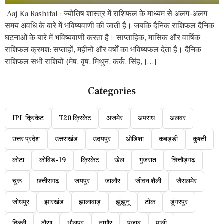
Aaj Ka Rashifal : ज्योतिष शास्त्र में राशिफल के माध्यम से अलग-अलग
समय अवधि के बारे में भविष्यवाणी की जाती है। जबकि दैनिक राशिफल दैनिक
घटनाओं के बारे में भविष्यवाणी करता है। साप्ताहिक, मासिक और वार्षिक
राशिफल क्रमश: सप्ताहों, महीनों और वर्षों का भविष्यफल देता है। दैनिक
राशिफल सभी राशियों (मेष, वृष, मिथुन, कर्क, सिंह, […]
Categories
IPL क्रिकेट
T20 क्रिकेट
अजमेर
अपराध
अलवर
उत्तर प्रदेश
उत्तराखंड
उदयपुर
ओडिशा
कबड्डी
कुश्ती
कोटा
कोविड-19
क्रिकेट
खेल
गुजरात
चित्तौड़गढ़
चुरू
छत्तीसगढ़
जयपुर
जालौर
जीवन शैली
जैसलमेर
जोधपुर
झारखंड
झालावाड़
झुंझुनू
टोंक
डूंगरपुर
दिल्ली
दौसा
धौलपुर
नागौर
पंजाब
पाली