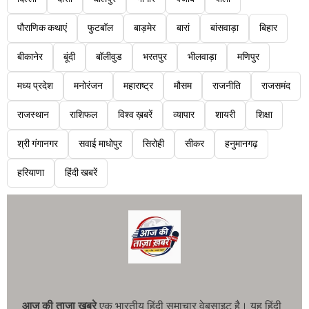
पौराणिक कथाएं
फुटबॉल
बाड़मेर
बारां
बांसवाड़ा
बिहार
बीकानेर
बूंदी
बॉलीवुड
भरतपुर
भीलवाड़ा
मणिपुर
मध्य प्रदेश
मनोरंजन
महाराष्ट्र
मौसम
राजनीति
राजसमंद
राजस्थान
राशिफल
विश्व ख़बरें
व्यापार
शायरी
शिक्षा
श्री गंगानगर
सवाई माधोपुर
सिरोही
सीकर
हनुमानगढ़
हरियाणा
हिंदी खबरें
आज की ताजा खबरे
एक भारतीय हिंदी समाचार वेबसाइट है। यह हिंदी