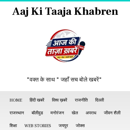
Aaj Ki Taaja Khabren
"वक्त के साथ " जहाँ सच बोले खबरें"
HOME
हिंदी खबरें
विश्व ख़बरें
राजनीति
दिल्ली
राजस्थान
बॉलीवुड
मनोरंजन
खेल
अपराध
जीवन शैली
शिक्षा
WEB STORIES
जयपुर
जोक्स