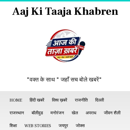
Aaj Ki Taaja Khabren
"वक्त के साथ " जहाँ सच बोले खबरें"
HOME
हिंदी खबरें
विश्व ख़बरें
राजनीति
दिल्ली
राजस्थान
बॉलीवुड
मनोरंजन
खेल
अपराध
जीवन शैली
शिक्षा
WEB STORIES
जयपुर
जोक्स