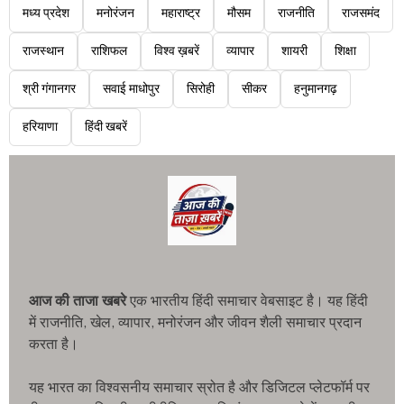
मध्य प्रदेश
मनोरंजन
महाराष्ट्र
मौसम
राजनीति
राजसमंद
राजस्थान
राशिफल
विश्व ख़बरें
व्यापार
शायरी
शिक्षा
श्री गंगानगर
सवाई माधोपुर
सिरोही
सीकर
हनुमानगढ़
हरियाणा
हिंदी खबरें
आज की ताजा खबरे
एक भारतीय हिंदी समाचार वेबसाइट है। यह हिंदी
में राजनीति, खेल, व्यापार, मनोरंजन और जीवन शैली समाचार प्रदान
करता है।
यह भारत का विश्वसनीय समाचार स्रोत है और डिजिटल प्लेटफॉर्म पर