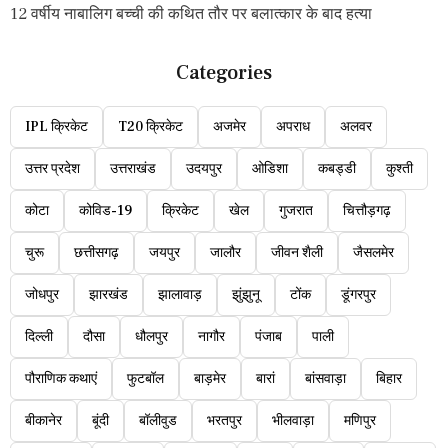
12 वर्षीय नाबालिग बच्ची की कथित तौर पर बलात्कार के बाद हत्या
Categories
IPL क्रिकेट
T20 क्रिकेट
अजमेर
अपराध
अलवर
उत्तर प्रदेश
उत्तराखंड
उदयपुर
ओडिशा
कबड्डी
कुश्ती
कोटा
कोविड-19
क्रिकेट
खेल
गुजरात
चित्तौड़गढ़
चुरू
छत्तीसगढ़
जयपुर
जालौर
जीवन शैली
जैसलमेर
जोधपुर
झारखंड
झालावाड़
झुंझुनू
टोंक
डूंगरपुर
दिल्ली
दौसा
धौलपुर
नागौर
पंजाब
पाली
पौराणिक कथाएं
फुटबॉल
बाड़मेर
बारां
बांसवाड़ा
बिहार
बीकानेर
बूंदी
बॉलीवुड
भरतपुर
भीलवाड़ा
मणिपुर