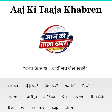
Aaj Ki Taaja Khabren
"वक्त के साथ " जहाँ सच बोले खबरें"
HOME
हिंदी खबरें
विश्व ख़बरें
राजनीति
दिल्ली
राजस्थान
बॉलीवुड
मनोरंजन
खेल
अपराध
जीवन शैली
शिक्षा
WEB STORIES
जयपुर
जोक्स