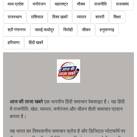
मध्य प्रदेश
मनोरंजन
महाराष्ट्र
मौसम
राजनीति
राजसमंद
राजस्थान
राशिफल
विश्व ख़बरें
व्यापार
शायरी
शिक्षा
श्री गंगानगर
सवाई माधोपुर
सिरोही
सीकर
हनुमानगढ़
हरियाणा
हिंदी खबरें
आज की ताजा खबरे
एक भारतीय हिंदी समाचार वेबसाइट है। यह हिंदी
में राजनीति, खेल, व्यापार, मनोरंजन और जीवन शैली समाचार प्रदान
करता है।
यह भारत का विश्वसनीय समाचार स्रोत है और डिजिटल प्लेटफॉर्म पर