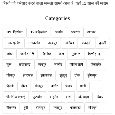
रिश्तों को शर्मसार करने वाला मामला सामने आया है. यहां 12 साल की मासूम
Categories
IPL क्रिकेट
T20 क्रिकेट
अजमेर
अपराध
अलवर
उत्तर प्रदेश
उत्तराखंड
उदयपुर
ओडिशा
कबड्डी
कुश्ती
कोटा
कोविड-19
क्रिकेट
खेल
गुजरात
चित्तौड़गढ़
चुरू
छत्तीसगढ़
जयपुर
जालौर
जीवन शैली
जैसलमेर
जोधपुर
झारखंड
झालावाड़
झुंझुनू
टोंक
डूंगरपुर
दिल्ली
दौसा
धौलपुर
नागौर
पंजाब
पाली
पौराणिक कथाएं
फुटबॉल
बाड़मेर
बारां
बांसवाड़ा
बिहार
बीकानेर
बूंदी
बॉलीवुड
भरतपुर
भीलवाड़ा
मणिपुर