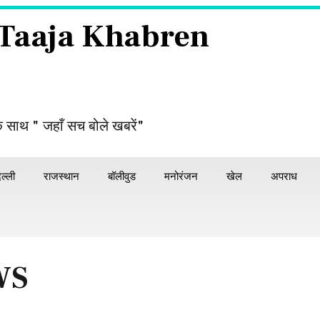
 Taaja Khabren
े साथ " जहाँ सच बोले खबरें"
िल्ली
राजस्थान
बॉलीवुड
मनोरंजन
खेल
अपराध
WS