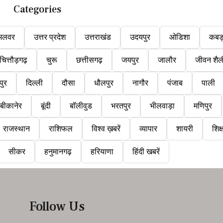
Categories
अलवर
उत्तर प्रदेश
उत्तराखंड
उदयपुर
ओडिशा
कबड
चित्तौड़गढ़
चुरू
छत्तीसगढ़
जयपुर
जालौर
जीवन शैल
पुर
दिल्ली
दौसा
धौलपुर
नागौर
पंजाब
पाली
बीकानेर
बूंदी
बॉलीवुड
भरतपुर
भीलवाड़ा
मणिपुर
राजस्थान
राशिफल
विश्व ख़बरें
व्यापार
शायरी
शिक्
सीकर
हनुमानगढ़
हरियाणा
हिंदी खबरें
Follow Us