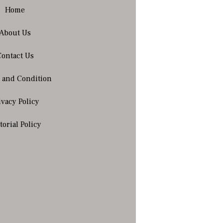
Home
About Us
Contact Us
 and Condition
ivacy Policy
torial Policy