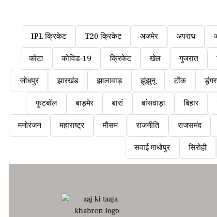
IPL क्रिकेट
T20 क्रिकेट
अजमेर
अपराध
कोटा
कोविड-19
क्रिकेट
खेल
गुजरात
जोधपुर
झारखंड
झालावाड़
झुंझुनू
टोंक
डूंगर
फुटबॉल
बाड़मेर
बारां
बांसवाड़ा
बिहार
मनोरंजन
महाराष्ट्र
मौसम
राजनीति
राजसमंद
सवाई माधोपुर
सिरोही