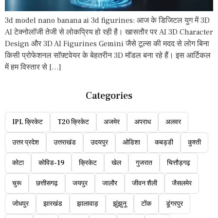
3d model nano banana ai 3d figurines: आज के डिजिटल युग में 3D
AI टेक्नोलॉजी तेजी से लोकप्रिय हो रही है। खासतौर पर AI 3D Character
Design और 3D AI Figurines Gemini जैसे टूल्स की मदद से लोग बिना
किसी प्रोफेशनल सॉफ़्टवेयर के बेहतरीन 3D मॉडल बना रहे हैं। इस आर्टिकल
में हम विस्तार से […]
Categories
IPL क्रिकेट
T20 क्रिकेट
अजमेर
अपराध
अलवर
उत्तर प्रदेश
उत्तराखंड
उदयपुर
ओडिशा
कबड्डी
कुश्ती
कोटा
कोविड-19
क्रिकेट
खेल
गुजरात
चित्तौड़गढ़
चुरू
छत्तीसगढ़
जयपुर
जालौर
जीवन शैली
जैसलमेर
जोधपुर
झारखंड
झालावाड़
झुंझुनू
टोंक
डूंगरपुर