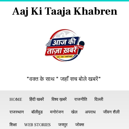
Aaj Ki Taaja Khabren
"वक्त के साथ " जहाँ सच बोले खबरें"
HOME
हिंदी खबरें
विश्व ख़बरें
राजनीति
दिल्ली
राजस्थान
बॉलीवुड
मनोरंजन
खेल
अपराध
जीवन शैली
शिक्षा
WEB STORIES
जयपुर
जोक्स