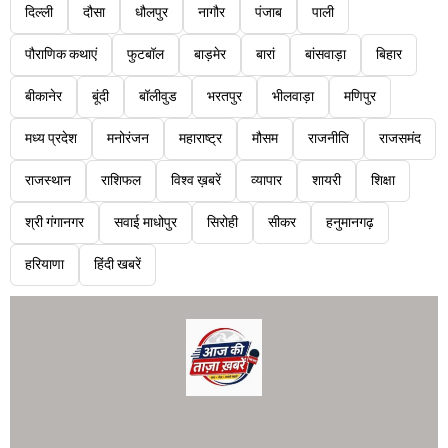
दिल्ली
दौसा
धौलपुर
नागौर
पंजाब
पाली
पौराणिक कथाएं
फुटबॉल
बाड़मेर
बारां
बांसवाड़ा
बिहार
बीकानेर
बूंदी
बॉलीवुड
भरतपुर
भीलवाड़ा
मणिपुर
मध्य प्रदेश
मनोरंजन
महाराष्ट्र
मौसम
राजनीति
राजसमंद
राजस्थान
राशिफल
विश्व ख़बरें
व्यापार
शायरी
शिक्षा
श्री गंगानगर
सवाई माधोपुर
सिरोही
सीकर
हनुमानगढ़
हरियाणा
हिंदी खबरें