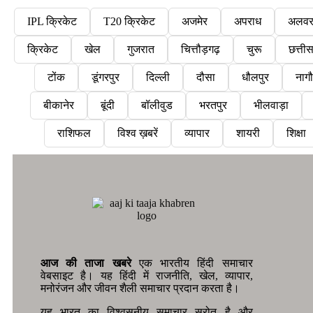
IPL क्रिकेट
T20 क्रिकेट
अजमेर
अपराध
अलव
क्रिकेट
खेल
गुजरात
चित्तौड़गढ़
चुरू
छत्ती
टोंक
डूंगरपुर
दिल्ली
दौसा
धौलपुर
नाग
बीकानेर
बूंदी
बॉलीवुड
भरतपुर
भीलवाड़ा
राशिफल
विश्व ख़बरें
व्यापार
शायरी
शिक्षा
आज की ताजा खबरे
एक भारतीय हिंदी समाचार
वेबसाइट है। यह हिंदी में राजनीति, खेल, व्यापार,
मनोरंजन और जीवन शैली समाचार प्रदान करता है।
यह भारत का विश्वसनीय समाचार स्रोत है और