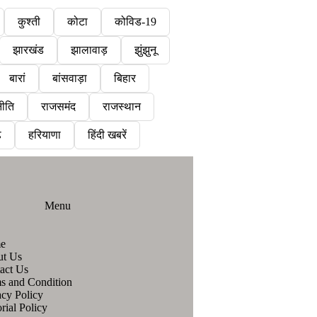
कुश्ती
कोटा
कोविड-19
झारखंड
झालावाड़
झुंझुनू
बारां
बांसवाड़ा
बिहार
ीति
राजसमंद
राजस्थान
़
हरियाणा
हिंदी खबरें
Menu
e
ut Us
act Us
s and Condition
acy Policy
rial Policy