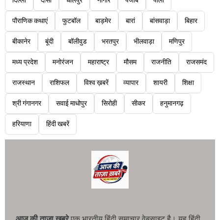
दिल्ली
दौसा
धौलपुर
नागौर
पंजाब
पाली
पौराणिक कथाएं
फुटबॉल
बाड़मेर
बारां
बांसवाड़ा
बिहार
बीकानेर
बूंदी
बॉलीवुड
भरतपुर
भीलवाड़ा
मणिपुर
मध्य प्रदेश
मनोरंजन
महाराष्ट्र
मौसम
राजनीति
राजसमंद
राजस्थान
राशिफल
विश्व ख़बरें
व्यापार
शायरी
शिक्षा
श्री गंगानगर
सवाई माधोपुर
सिरोही
सीकर
हनुमानगढ़
हरियाणा
हिंदी खबरें
आज की ताजा खबरे
एक भारतीय हिंदी समाचार वेबसाइट है। यह हिंदी