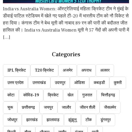
India vs Australia Women: ऑस्ट्रेलियाई महिला क्रिकेट टीम ने मुंबई के
डीवाई पाटिल स्टेडियम में खेले गए पहले टी-20 में भारतीय टीम को नौ विकेट से
हरा दिया। कंगारू टीम ने बेथ मूनी की नाबाद 89 रन की पारी की बदौलत जीत
हासिल की। India vs Australia Women मूनी ने 57 गेंदों की अपनी पारी में
[…]
Categories
IPL क्रिकेट
T20 क्रिकेट
अजमेर
अपराध
अलवर
उत्तर प्रदेश
उत्तराखंड
उदयपुर
ओडिशा
कबड्डी
कुश्ती
कोटा
कोविड-19
क्रिकेट
खेल
गुजरात
चित्तौड़गढ़
चुरू
छत्तीसगढ़
जयपुर
जालौर
जीवन शैली
जैसलमेर
जोधपुर
झारखंड
झालावाड़
झुंझुनू
टोंक
डूंगरपुर