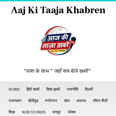
Aaj Ki Taaja Khabren
"वक्त के साथ " जहाँ सच बोले खबरें"
HOME
हिंदी खबरें
विश्व ख़बरें
राजनीति
दिल्ली
राजस्थान
बॉलीवुड
मनोरंजन
खेल
अपराध
जीवन शैली
शिक्षा
WEB STORIES
जयपुर
जोक्स