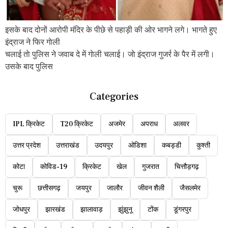
इसके बाद दोनों आरोपी मंदिर के पीछे से पहाड़ी की ओर भागने लगे। भागते हुए
इंद्राज ने फिर गाेली
चलाई ताे पुलिस ने जवाब दे में गाेली चलाई। जाे इंद्राज गुजर्र के पैर में लगी।
उसके बाद पुलिस
Categories
IPL क्रिकेट
T20 क्रिकेट
अजमेर
अपराध
अलवर
उत्तर प्रदेश
उत्तराखंड
उदयपुर
ओडिशा
कबड्डी
कुश्ती
कोटा
कोविड-19
क्रिकेट
खेल
गुजरात
चित्तौड़गढ़
चुरू
छत्तीसगढ़
जयपुर
जालौर
जीवन शैली
जैसलमेर
जोधपुर
झारखंड
झालावाड़
झुंझुनू
टोंक
डूंगरपुर