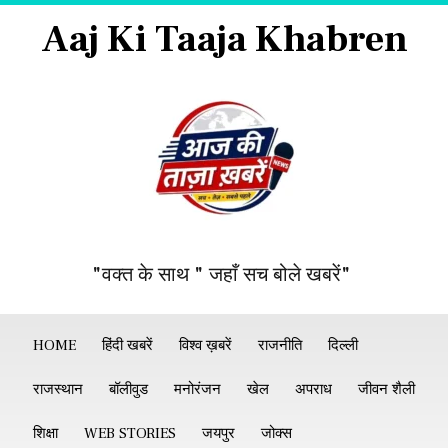
Aaj Ki Taaja Khabren
"वक्त के साथ " जहाँ सच बोले खबरें"
HOME
हिंदी खबरें
विश्व ख़बरें
राजनीति
दिल्ली
राजस्थान
बॉलीवुड
मनोरंजन
खेल
अपराध
जीवन शैली
शिक्षा
WEB STORIES
जयपुर
जोक्स