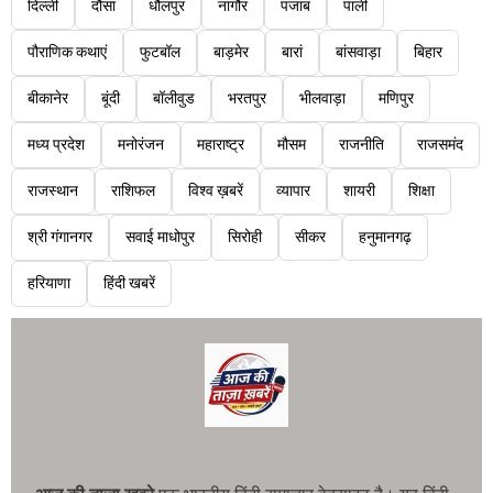
दिल्ली
दौसा
धौलपुर
नागौर
पंजाब
पाली
पौराणिक कथाएं
फुटबॉल
बाड़मेर
बारां
बांसवाड़ा
बिहार
बीकानेर
बूंदी
बॉलीवुड
भरतपुर
भीलवाड़ा
मणिपुर
मध्य प्रदेश
मनोरंजन
महाराष्ट्र
मौसम
राजनीति
राजसमंद
राजस्थान
राशिफल
विश्व ख़बरें
व्यापार
शायरी
शिक्षा
श्री गंगानगर
सवाई माधोपुर
सिरोही
सीकर
हनुमानगढ़
हरियाणा
हिंदी खबरें