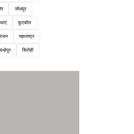
ेर
जोधपुर
थाएं
फुटबॉल
रंजन
महाराष्ट्र
ाधोपुर
सिरोही