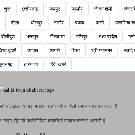
चुरू
छत्तीसगढ़
जयपुर
जालौर
जीवन शैली
जैसलम
दौसा
धौलपुर
नागौर
पंजाब
पाली
पौराणिक क
बॉलीवुड
भरतपुर
भीलवाड़ा
मणिपुर
मध्य प्रदेश
मनो
िश्व ख़बरें
व्यापार
शायरी
शिक्षा
श्री गंगानगर
सवाई म
ुमानगढ़
हरियाणा
हिंदी खबरें
राजनीति, खेल, व्यापार, मनोरंजन और जीवन शैली समाचार प्रदान करता है।
इम, द्विभाषी मल्टीमीडिया कहानियां प्रदान करने में अग्रणी है।