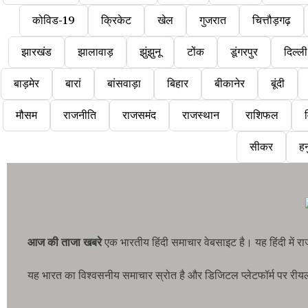
कोविड-19
क्रिकेट
खेल
गुजरात
चित्तौड़गढ़
झारखंड
झालावाड़
झुंझुनू
टोंक
डूंगरपुर
दिल्ली
बाड़मेर
बारां
बांसवाड़ा
बिहार
बीकानेर
बूंदी
मौसम
राजनीति
राजसमंद
राजस्थान
राशिफल
व
सीकर
हन
आज की ताजा खबरे
एक भारतीय हिंदी समाचार वेबसाइट है। यह हिंदी में 
यह भारत का विश्वसनीय समाचार स्रोत है और डिजिटल प्लेटफॉर्म पर रीयल-टा