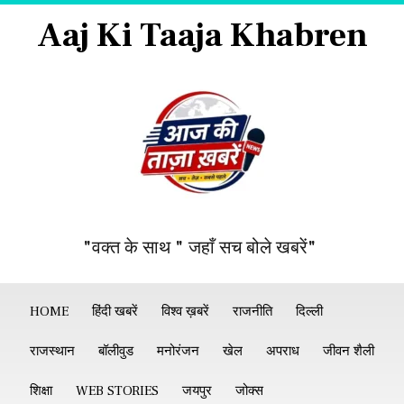
Aaj Ki Taaja Khabren
"वक्त के साथ " जहाँ सच बोले खबरें"
HOME
हिंदी खबरें
विश्व ख़बरें
राजनीति
दिल्ली
राजस्थान
बॉलीवुड
मनोरंजन
खेल
अपराध
जीवन शैली
शिक्षा
WEB STORIES
जयपुर
जोक्स