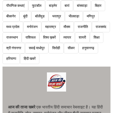
पौराणिक कथाएं
फुटबॉल
बाड़मेर
बारां
बांसवाड़ा
बिहार
बीकानेर
बूंदी
बॉलीवुड
भरतपुर
भीलवाड़ा
मणिपुर
मध्य प्रदेश
मनोरंजन
महाराष्ट्र
मौसम
राजनीति
राजसमंद
राजस्थान
राशिफल
विश्व ख़बरें
व्यापार
शायरी
शिक्षा
श्री गंगानगर
सवाई माधोपुर
सिरोही
सीकर
हनुमानगढ़
हरियाणा
हिंदी खबरें
आज की ताजा खबरे
एक भारतीय हिंदी समाचार वेबसाइट है। यह हिंदी