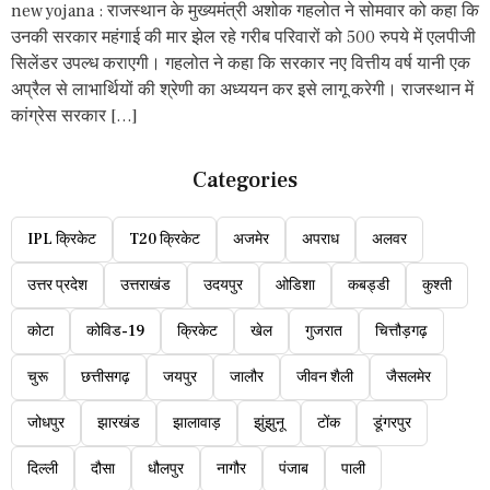
new yojana : राजस्थान के मुख्यमंत्री अशोक गहलोत ने सोमवार को कहा कि
उनकी सरकार महंगाई की मार झेल रहे गरीब परिवारों को 500 रुपये में एलपीजी
सिलेंडर उपल्ध कराएगी। गहलोत ने कहा कि सरकार नए वित्तीय वर्ष यानी एक
अप्रैल से लाभार्थियों की श्रेणी का अध्ययन कर इसे लागू करेगी। राजस्थान में
कांग्रेस सरकार […]
Categories
IPL क्रिकेट
T20 क्रिकेट
अजमेर
अपराध
अलवर
उत्तर प्रदेश
उत्तराखंड
उदयपुर
ओडिशा
कबड्डी
कुश्ती
कोटा
कोविड-19
क्रिकेट
खेल
गुजरात
चित्तौड़गढ़
चुरू
छत्तीसगढ़
जयपुर
जालौर
जीवन शैली
जैसलमेर
जोधपुर
झारखंड
झालावाड़
झुंझुनू
टोंक
डूंगरपुर
दिल्ली
दौसा
धौलपुर
नागौर
पंजाब
पाली