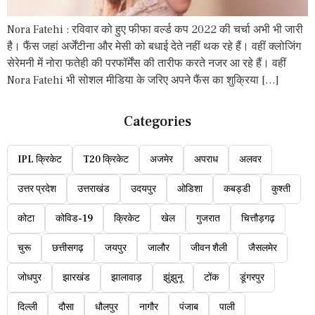
Nora Fatehi : रविवार को हुए फीफा वर्ल्ड कप 2022 की चर्चा अभी भी जारी
है। फैंस जहां अर्जेंटीना और मेसी को बधाई देते नहीं थक रहे हैं। वहीं क्लोजिंग
सेरेमनी में नोरा फतेही की परफॉर्मेंस की तारीफ करते नजर आ रहे हैं। वहीं
Nora Fatehi भी सोशल मीडिया के जरिए अपने फैंस का शुक्रिया […]
Categories
IPL क्रिकेट
T20 क्रिकेट
अजमेर
अपराध
अलवर
उत्तर प्रदेश
उत्तराखंड
उदयपुर
ओडिशा
कबड्डी
कुश्ती
कोटा
कोविड-19
क्रिकेट
खेल
गुजरात
चित्तौड़गढ़
चुरू
छत्तीसगढ़
जयपुर
जालौर
जीवन शैली
जैसलमेर
जोधपुर
झारखंड
झालावाड़
झुंझुनू
टोंक
डूंगरपुर
दिल्ली
दौसा
धौलपुर
नागौर
पंजाब
पाली