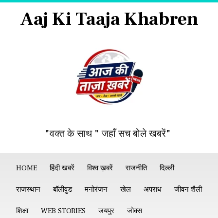
Aaj Ki Taaja Khabren
"वक्त के साथ " जहाँ सच बोले खबरें"
HOME
हिंदी खबरें
विश्व ख़बरें
राजनीति
दिल्ली
राजस्थान
बॉलीवुड
मनोरंजन
खेल
अपराध
जीवन शैली
शिक्षा
WEB STORIES
जयपुर
जोक्स