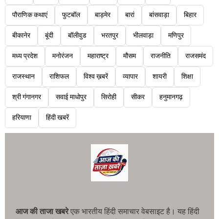
पौराणिक कथाएं
फुटबॉल
बाड़मेर
बारां
बांसवाड़ा
बिहार
बीकानेर
बूंदी
बॉलीवुड
भरतपुर
भीलवाड़ा
मणिपुर
मध्य प्रदेश
मनोरंजन
महाराष्ट्र
मौसम
राजनीति
राजसमंद
राजस्थान
राशिफल
विश्व ख़बरें
व्यापार
शायरी
शिक्षा
श्री गंगानगर
सवाई माधोपुर
सिरोही
सीकर
हनुमानगढ़
हरियाणा
हिंदी खबरें
आज की ताजा खबरे
एक भारतीय हिंदी समाचार वेबसाइट है। यह हिंदी