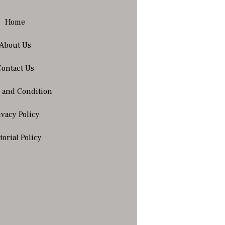
Home
About Us
Contact Us
 and Condition
ivacy Policy
torial Policy