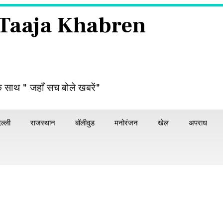
 Taaja Khabren
े साथ " जहाँ सच बोले खबरें"
िल्ली
राजस्थान
बॉलीवुड
मनोरंजन
खेल
अपराध