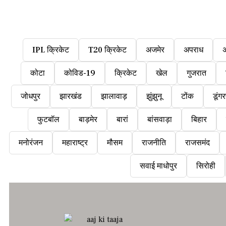
IPL क्रिकेट
T20 क्रिकेट
अजमेर
अपराध
कोटा
कोविड-19
क्रिकेट
खेल
गुजरात
जोधपुर
झारखंड
झालावाड़
झुंझुनू
टोंक
डूंगर
फुटबॉल
बाड़मेर
बारां
बांसवाड़ा
बिहार
मनोरंजन
महाराष्ट्र
मौसम
राजनीति
राजसमंद
सवाई माधोपुर
सिरोही