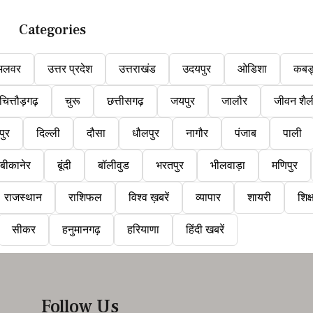
Categories
अलवर
उत्तर प्रदेश
उत्तराखंड
उदयपुर
ओडिशा
कबड
चित्तौड़गढ़
चुरू
छत्तीसगढ़
जयपुर
जालौर
जीवन शैल
पुर
दिल्ली
दौसा
धौलपुर
नागौर
पंजाब
पाली
बीकानेर
बूंदी
बॉलीवुड
भरतपुर
भीलवाड़ा
मणिपुर
राजस्थान
राशिफल
विश्व ख़बरें
व्यापार
शायरी
शिक्
सीकर
हनुमानगढ़
हरियाणा
हिंदी खबरें
Follow Us