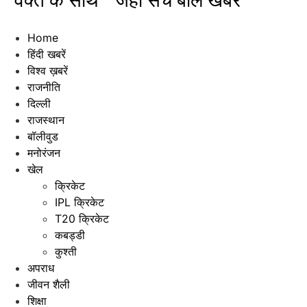
"वक्त के साथ " जहाँ सच बोले खबरें"
Home
हिंदी खबरें
विश्व ख़बरें
राजनीति
दिल्ली
राजस्थान
बॉलीवुड
मनोरंजन
खेल
क्रिकेट
IPL क्रिकेट
T20 क्रिकेट
कबड्डी
कुश्ती
अपराध
जीवन शैली
शिक्षा