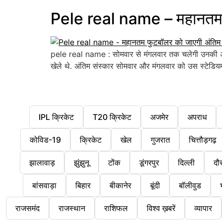
Pele real name – महानतम फ
pele real name : सोमवार से मंगलवार तक चलेगी उनकी अंतिम
खेले थे. अंतिम संस्कार सोमवार और मंगलवार को उस स्टेडियम 
IPL क्रिकेट
T20 क्रिकेट
अजमेर
अपराध
कोविड-19
क्रिकेट
खेल
गुजरात
चित्तौड़गढ़
झालावाड़
झुंझुनू
टोंक
डूंगरपुर
दिल्ली
दौ
बांसवाड़ा
बिहार
बीकानेर
बूंदी
बॉलीवुड
राजसमंद
राजस्थान
राशिफल
विश्व ख़बरें
व्यापार