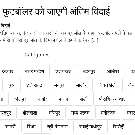
ुटबॉलर को जाएगी अंतिम विदाई
 यात्रा, कैंसर से जंग हारने के बाद ब्राजील के महान फुटबॉलर पेले ने कहा
में होगा जहां ब्राजील के दिग्गज पेले ने अपने करियर […]
Categories
अलवर
उत्तर प्रदेश
उत्तराखंड
उदयपुर
ओडिशा
क
चुरू
छत्तीसगढ़
जयपुर
जालौर
जीवन शैली
जैस
सा
धौलपुर
नागौर
पंजाब
पाली
पौराणिक कथाएं
भरतपुर
भीलवाड़ा
मणिपुर
मध्य प्रदेश
मनोरंजन
महारा
शायरी
शिक्षा
श्री गंगानगर
सवाई माधोपुर
सिरोही