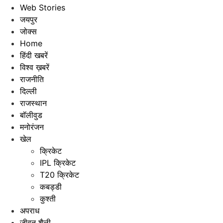
Web Stories
जयपुर
जोक्स
Home
हिंदी खबरें
विश्व ख़बरें
राजनीति
दिल्ली
राजस्थान
बॉलीवुड
मनोरंजन
खेल
क्रिकेट
IPL क्रिकेट
T20 क्रिकेट
कबड्डी
कुश्ती
अपराध
जीवन शैली