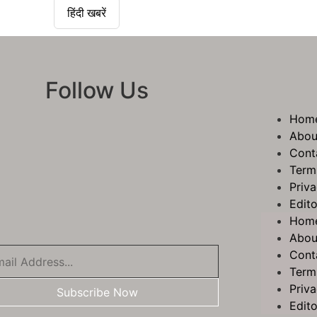
हिंदी खबरें
Follow Us
Hom
Abou
Cont
Term
Priva
Edito
Hom
Abou
Cont
Term
Priva
Subscribe Now
Edito