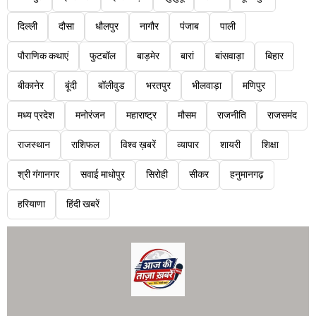
दिल्ली
दौसा
धौलपुर
नागौर
पंजाब
पाली
पौराणिक कथाएं
फुटबॉल
बाड़मेर
बारां
बांसवाड़ा
बिहार
बीकानेर
बूंदी
बॉलीवुड
भरतपुर
भीलवाड़ा
मणिपुर
मध्य प्रदेश
मनोरंजन
महाराष्ट्र
मौसम
राजनीति
राजसमंद
राजस्थान
राशिफल
विश्व ख़बरें
व्यापार
शायरी
शिक्षा
श्री गंगानगर
सवाई माधोपुर
सिरोही
सीकर
हनुमानगढ़
हरियाणा
हिंदी खबरें