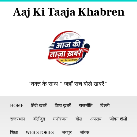
Aaj Ki Taaja Khabren
"वक्त के साथ " जहाँ सच बोले खबरें"
HOME
हिंदी खबरें
विश्व ख़बरें
राजनीति
दिल्ली
राजस्थान
बॉलीवुड
मनोरंजन
खेल
अपराध
जीवन शैली
शिक्षा
WEB STORIES
जयपुर
जोक्स