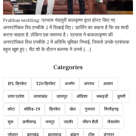
Prabhas wedding: प्रभास नंदामुरी बालकृष्ण द्वारा होस्ट किए गए
अनस्टॉपेबल विद एनबीके 2 में दिखाई दिए। डार्लिंग का कहना है कि वह शादी
करना चाहता है, लेकिन एक समस्या है। प्रभास ने बाकलाकृष्ण की
अनस्टॉपेबल विथ एनबीके 2 में अतिथि भूमिका निभाई, जिससे उनके प्रशंसक
बहुत खुश हुए। चैट शो के दौरान बलय्या ने उनसे […]
Categories
IPL क्रिकेट
T20 क्रिकेट
अजमेर
अपराध
अलवर
उत्तर प्रदेश
उत्तराखंड
उदयपुर
ओडिशा
कबड्डी
कुश्ती
कोटा
कोविड-19
क्रिकेट
खेल
गुजरात
चित्तौड़गढ़
चुरू
छत्तीसगढ़
जयपुर
जालौर
जीवन शैली
जैसलमेर
जोधपुर
झारखंड
झालावाड़
झुंझुनू
टोंक
डूंगरपुर