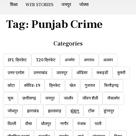
शिक्षा
WEB STORIES
जयपुर
जोक्स
Tag:
Punjab Crime
Categories
IPL क्रिकेट
T20 क्रिकेट
अजमेर
अपराध
अलवर
उत्तर प्रदेश
उत्तराखंड
उदयपुर
ओडिशा
कबड्डी
कुश्ती
कोटा
कोविड-19
क्रिकेट
खेल
गुजरात
चित्तौड़गढ़
चुरू
छत्तीसगढ़
जयपुर
जालौर
जीवन शैली
जैसलमेर
जोधपुर
झारखंड
झालावाड़
झुंझुनू
टोंक
डूंगरपुर
दिल्ली
दौसा
धौलपुर
नागौर
पंजाब
पाली