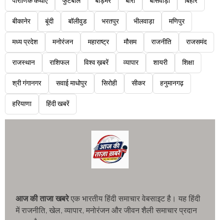
पौराणिक कथाएं
फुटबॉल
बाड़मेर
बारां
बांसवाड़ा
बिहार
बीकानेर
बूंदी
बॉलीवुड
भरतपुर
भीलवाड़ा
मणिपुर
मध्य प्रदेश
मनोरंजन
महाराष्ट्र
मौसम
राजनीति
राजसमंद
राजस्थान
राशिफल
विश्व ख़बरें
व्यापार
शायरी
शिक्षा
श्री गंगानगर
सवाई माधोपुर
सिरोही
सीकर
हनुमानगढ़
हरियाणा
हिंदी खबरें
आज की ताजा खबरे
एक भारतीय हिंदी समाचार वेबसाइट है। यह हिंदी
में राजनीति, खेल, व्यापार, मनोरंजन और जीवन शैली समाचार प्रदान