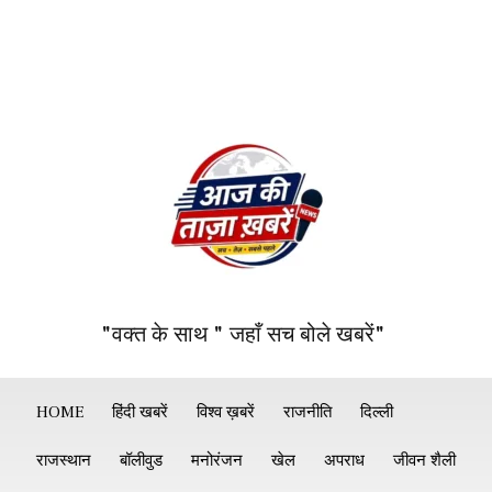
"वक्त के साथ " जहाँ सच बोले खबरें"
HOME
हिंदी खबरें
विश्व ख़बरें
राजनीति
दिल्ली
राजस्थान
बॉलीवुड
मनोरंजन
खेल
अपराध
जीवन शैली