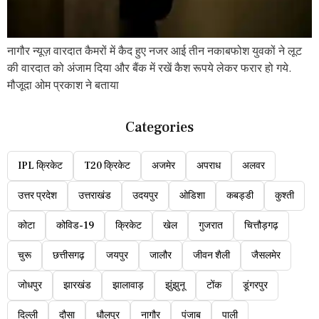
नागौर न्यूज़ वारदात कैमरों में कैद हुए नजर आई तीन नकाबफोश युवकों ने लूट
की वारदात को अंजाम दिया और बैंक में रखें कैश रूपये लेकर फरार हो गये.
मौजूदा ओम प्रकाश ने बताया
Categories
IPL क्रिकेट
T20 क्रिकेट
अजमेर
अपराध
अलवर
उत्तर प्रदेश
उत्तराखंड
उदयपुर
ओडिशा
कबड्डी
कुश्ती
कोटा
कोविड-19
क्रिकेट
खेल
गुजरात
चित्तौड़गढ़
चुरू
छत्तीसगढ़
जयपुर
जालौर
जीवन शैली
जैसलमेर
जोधपुर
झारखंड
झालावाड़
झुंझुनू
टोंक
डूंगरपुर
दिल्ली
दौसा
धौलपुर
नागौर
पंजाब
पाली