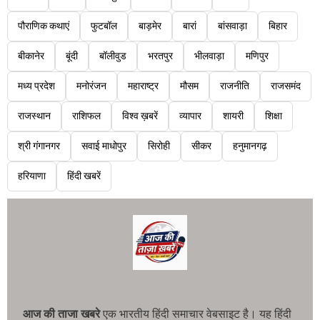
पौराणिक कथाएं
फुटबॉल
बाड़मेर
बारां
बांसवाड़ा
बिहार
बीकानेर
बूंदी
बॉलीवुड
भरतपुर
भीलवाड़ा
मणिपुर
मध्य प्रदेश
मनोरंजन
महाराष्ट्र
मौसम
राजनीति
राजसमंद
राजस्थान
राशिफल
विश्व ख़बरें
व्यापार
शायरी
शिक्षा
श्री गंगानगर
सवाई माधोपुर
सिरोही
सीकर
हनुमानगढ़
हरियाणा
हिंदी खबरें
आज की ताजा खबरे
एक भारतीय हिंदी समाचार वेबसाइट है। यह हिंदी