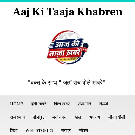
Aaj Ki Taaja Khabren
"वक्त के साथ " जहाँ सच बोले खबरें"
HOME
हिंदी खबरें
विश्व ख़बरें
राजनीति
दिल्ली
राजस्थान
बॉलीवुड
मनोरंजन
खेल
अपराध
जीवन शैली
शिक्षा
WEB STORIES
जयपुर
जोक्स