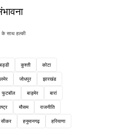
ंभावना
ट के साथ हल्की
बड्डी
कुश्ती
कोटा
लमेर
जोधपुर
झारखंड
फुटबॉल
बाड़मेर
बारां
ष्ट्र
मौसम
राजनीति
सीकर
हनुमानगढ़
हरियाणा