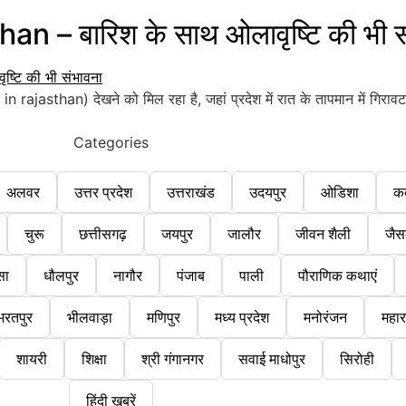
 – बारिश के साथ ओलावृष्टि की भी स
 rajasthan) देखने को मिल रहा है, जहां प्रदेश में रात के तापमान में गिराव
Categories
अलवर
उत्तर प्रदेश
उत्तराखंड
उदयपुर
ओडिशा
क
चुरू
छत्तीसगढ़
जयपुर
जालौर
जीवन शैली
जैस
सा
धौलपुर
नागौर
पंजाब
पाली
पौराणिक कथाएं
भरतपुर
भीलवाड़ा
मणिपुर
मध्य प्रदेश
मनोरंजन
महारा
शायरी
शिक्षा
श्री गंगानगर
सवाई माधोपुर
सिरोही
हिंदी खबरें