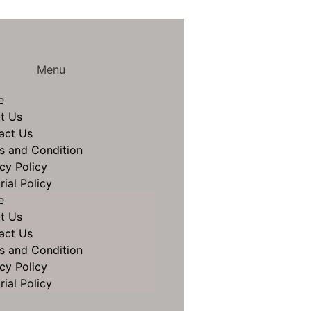
Menu
e
t Us
act Us
s and Condition
cy Policy
rial Policy
e
t Us
act Us
s and Condition
cy Policy
rial Policy