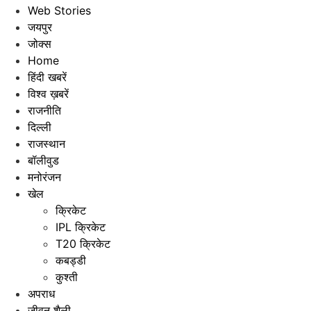
Web Stories
जयपुर
जोक्स
Home
हिंदी खबरें
विश्व ख़बरें
राजनीति
दिल्ली
राजस्थान
बॉलीवुड
मनोरंजन
खेल
क्रिकेट
IPL क्रिकेट
T20 क्रिकेट
कबड्डी
कुश्ती
अपराध
जीवन शैली