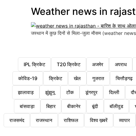
Weather news in rajasthan
जस्थान में कुछ दिनों से मिला-जुला मौसम (weather news in
IPL क्रिकेट
T20 क्रिकेट
अजमेर
अपराध
कोविड-19
क्रिकेट
खेल
गुजरात
चित्तौड़गढ़
झालावाड़
झुंझुनू
टोंक
डूंगरपुर
दिल्ली
दौ
बांसवाड़ा
बिहार
बीकानेर
बूंदी
बॉलीवुड
राजसमंद
राजस्थान
राशिफल
विश्व ख़बरें
व्यापार