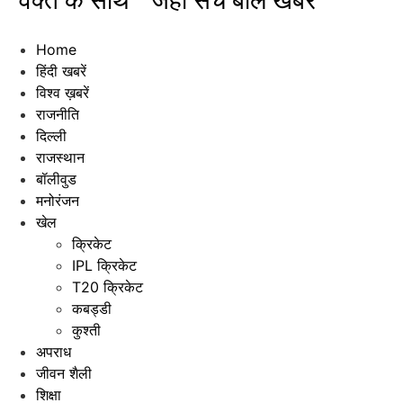
"वक्त के साथ " जहाँ सच बोले खबरें"
Home
हिंदी खबरें
विश्व ख़बरें
राजनीति
दिल्ली
राजस्थान
बॉलीवुड
मनोरंजन
खेल
क्रिकेट
IPL क्रिकेट
T20 क्रिकेट
कबड्डी
कुश्ती
अपराध
जीवन शैली
शिक्षा