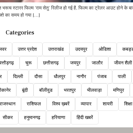
ूच स्टारर फिल्म ‘राम सेतु’ रिलीज हो गई है, फिल्म का ट्रेलर आउट होने के बा
फ्ते का समय हो गया […]
Categories
लवर
उत्तर प्रदेश
उत्तराखंड
उदयपुर
ओडिशा
कबड्
ित्तौड़गढ़
चुरू
छत्तीसगढ़
जयपुर
जालौर
जीवन शैली
ुर
दिल्ली
दौसा
धौलपुर
नागौर
पंजाब
पाली
ीकानेर
बूंदी
बॉलीवुड
भरतपुर
भीलवाड़ा
मणिपुर
राजस्थान
राशिफल
विश्व ख़बरें
व्यापार
शायरी
शिक्षा
सीकर
हनुमानगढ़
हरियाणा
हिंदी खबरें