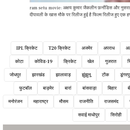
ram setu movie: अक्षय कुमार जैकलीन फ़र्नांडिस और नुसरत भर
दीपावली के खास मौके पर रिलीज हुई है फिल्म रिलीज हुए एक ह
IPL क्रिकेट
T20 क्रिकेट
अजमेर
अपराध
अ
कोटा
कोविड-19
क्रिकेट
खेल
गुजरात
च
जोधपुर
झारखंड
झालावाड़
झुंझुनू
टोंक
डूंगरप
फुटबॉल
बाड़मेर
बारां
बांसवाड़ा
बिहार
ब
मनोरंजन
महाराष्ट्र
मौसम
राजनीति
राजसमंद
सवाई माधोपुर
सिरोही