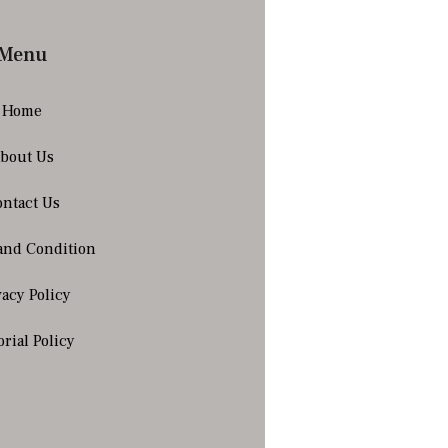
Menu
Home
bout Us
ntact Us
and Condition
vacy Policy
orial Policy