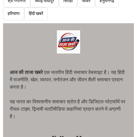
श्री गंगानगर
सवाई माधोपुर
सिरोही
सीकर
हनुमानगढ़
हरियाणा
हिंदी खबरें
आज की ताजा खबरे
एक भारतीय हिंदी समाचार वेबसाइट है। यह हिंदी
में राजनीति, खेल, व्यापार, मनोरंजन और जीवन शैली समाचार प्रदान
करता है।
यह भारत का विश्वसनीय समाचार स्रोत है और डिजिटल प्लेटफॉर्म पर
रीयल-टाइम, द्विभाषी मल्टीमीडिया कहानियां प्रदान करने में अग्रणी
है।