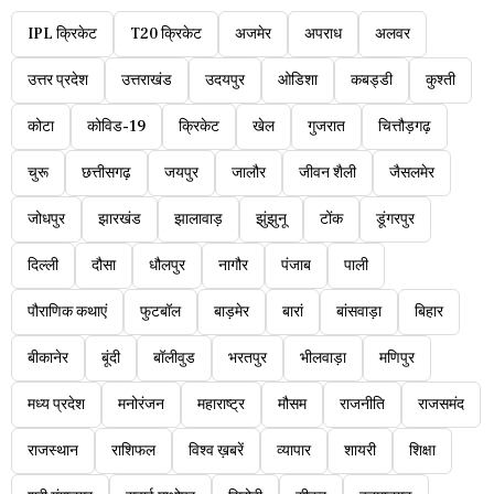
IPL क्रिकेट
T20 क्रिकेट
अजमेर
अपराध
अलवर
उत्तर प्रदेश
उत्तराखंड
उदयपुर
ओडिशा
कबड्डी
कुश्ती
कोटा
कोविड-19
क्रिकेट
खेल
गुजरात
चित्तौड़गढ़
चुरू
छत्तीसगढ़
जयपुर
जालौर
जीवन शैली
जैसलमेर
जोधपुर
झारखंड
झालावाड़
झुंझुनू
टोंक
डूंगरपुर
दिल्ली
दौसा
धौलपुर
नागौर
पंजाब
पाली
पौराणिक कथाएं
फुटबॉल
बाड़मेर
बारां
बांसवाड़ा
बिहार
बीकानेर
बूंदी
बॉलीवुड
भरतपुर
भीलवाड़ा
मणिपुर
मध्य प्रदेश
मनोरंजन
महाराष्ट्र
मौसम
राजनीति
राजसमंद
राजस्थान
राशिफल
विश्व ख़बरें
व्यापार
शायरी
शिक्षा