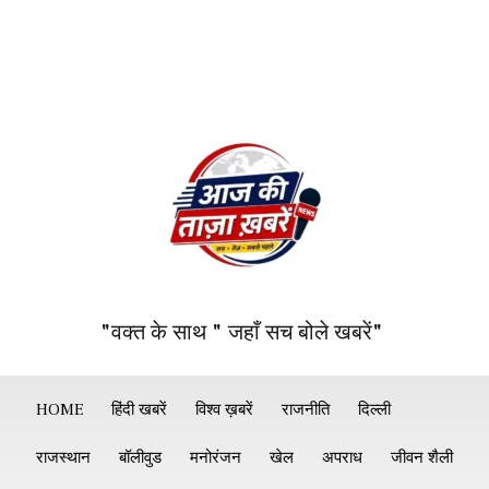
"वक्त के साथ " जहाँ सच बोले खबरें"
HOME
हिंदी खबरें
विश्व ख़बरें
राजनीति
दिल्ली
राजस्थान
बॉलीवुड
मनोरंजन
खेल
अपराध
जीवन शैली