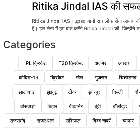
Ritika Jindal IAS की सफल
Ritika Jindal IAS : upsc यानी संघ लोक सेवा आयोग की परी
है। इस लेख में हम बात करेंगे Ritika Jindal की. जिन्होंने 
Categories
IPL क्रिकेट
T20 क्रिकेट
अजमेर
अपराध
कोविड-19
क्रिकेट
खेल
गुजरात
चित्तौड़गढ़
झालावाड़
झुंझुनू
टोंक
डूंगरपुर
दिल्ली
दौ
बांसवाड़ा
बिहार
बीकानेर
बूंदी
बॉलीवुड
राजसमंद
राजस्थान
राशिफल
विश्व ख़बरें
व्यापार