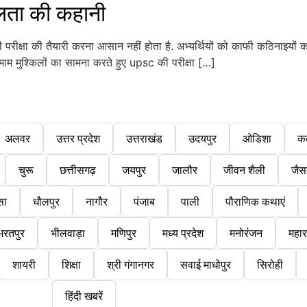
ता की कहानी
क्षा की तैयारी करना आसान नहीं होता है. अभ्यर्थियों को काफी कठिनाइयों 
तमाम मुश्किलों का सामना करते हुए upsc की परीक्षा […]
अलवर
उत्तर प्रदेश
उत्तराखंड
उदयपुर
ओडिशा
क
चुरू
छत्तीसगढ़
जयपुर
जालौर
जीवन शैली
जैस
सा
धौलपुर
नागौर
पंजाब
पाली
पौराणिक कथाएं
भरतपुर
भीलवाड़ा
मणिपुर
मध्य प्रदेश
मनोरंजन
महारा
शायरी
शिक्षा
श्री गंगानगर
सवाई माधोपुर
सिरोही
हिंदी खबरें