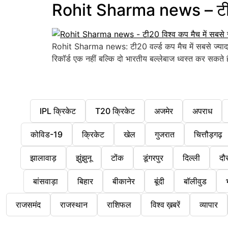
Rohit Sharma news – टी20 व
Rohit Sharma news: टी20 वर्ल्ड कप मैच में सबसे ज्यादा रन
रिकॉर्ड एक नहीं बल्कि दो भारतीय बल्लेबाज ध्वस्त कर सकते है
IPL क्रिकेट
T20 क्रिकेट
अजमेर
अपराध
कोविड-19
क्रिकेट
खेल
गुजरात
चित्तौड़गढ़
झालावाड़
झुंझुनू
टोंक
डूंगरपुर
दिल्ली
दौ
बांसवाड़ा
बिहार
बीकानेर
बूंदी
बॉलीवुड
राजसमंद
राजस्थान
राशिफल
विश्व ख़बरें
व्यापार