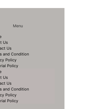
Menu
e
t Us
act Us
s and Condition
cy Policy
rial Policy
e
t Us
act Us
s and Condition
cy Policy
rial Policy