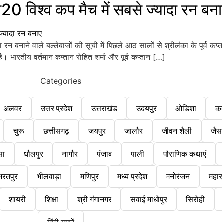
िश्व कप मैच में सबसे ज्यादा रन बना
 बनाने वाले बल्लेबाजों की सूची में पिछले आठ सालों से श्रीलंका के पूर्व क
ं। भारतीय वर्तमान कप्तान रोहित शर्मा और पूर्व कप्तान […]
Categories
अलवर
उत्तर प्रदेश
उत्तराखंड
उदयपुर
ओडिशा
क
चुरू
छत्तीसगढ़
जयपुर
जालौर
जीवन शैली
जैस
सा
धौलपुर
नागौर
पंजाब
पाली
पौराणिक कथाएं
भरतपुर
भीलवाड़ा
मणिपुर
मध्य प्रदेश
मनोरंजन
महारा
शायरी
शिक्षा
श्री गंगानगर
सवाई माधोपुर
सिरोही