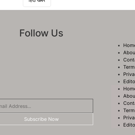
हिंदी खबरें
Follow Us
Hom
Abou
Cont
Term
Priva
Edito
Hom
Abou
Cont
Term
Priva
Subscribe Now
Edito