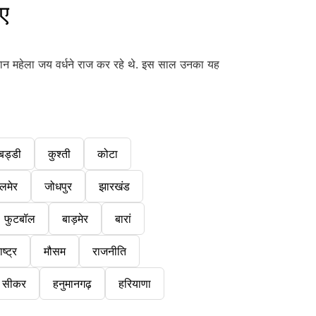
ए
प्तान महेला जय वर्धने राज कर रहे थे. इस साल उनका यह
बड्डी
कुश्ती
कोटा
लमेर
जोधपुर
झारखंड
फुटबॉल
बाड़मेर
बारां
ष्ट्र
मौसम
राजनीति
सीकर
हनुमानगढ़
हरियाणा