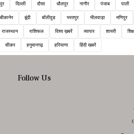
पुर
दिल्ली
दौसा
धौलपुर
नागौर
पंजाब
पाली
बीकानेर
बूंदी
बॉलीवुड
भरतपुर
भीलवाड़ा
मणिपुर
राजस्थान
राशिफल
विश्व ख़बरें
व्यापार
शायरी
शिक्
सीकर
हनुमानगढ़
हरियाणा
हिंदी खबरें
Follow Us