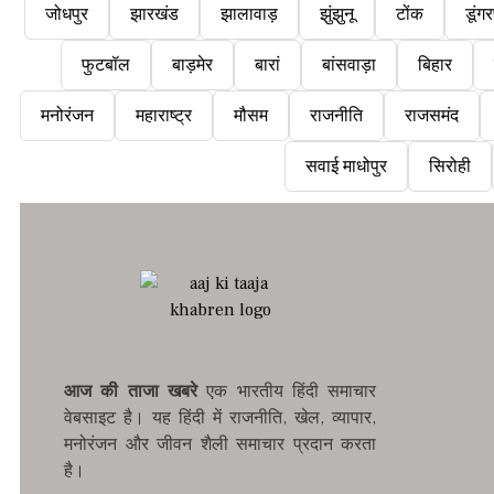
जोधपुर
झारखंड
झालावाड़
झुंझुनू
टोंक
डूंगर
फुटबॉल
बाड़मेर
बारां
बांसवाड़ा
बिहार
मनोरंजन
महाराष्ट्र
मौसम
राजनीति
राजसमंद
सवाई माधोपुर
सिरोही
आज की ताजा खबरे
एक भारतीय हिंदी समाचार
वेबसाइट है। यह हिंदी में राजनीति, खेल, व्यापार,
मनोरंजन और जीवन शैली समाचार प्रदान करता
है।