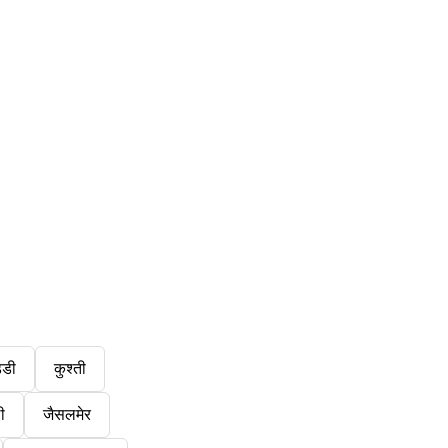
्डी
कुश्ती
ी
जैसलमेर