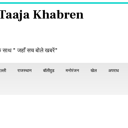
 Taaja Khabren
े साथ " जहाँ सच बोले खबरें"
िल्ली
राजस्थान
बॉलीवुड
मनोरंजन
खेल
अपराध