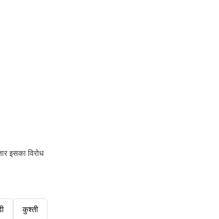
ातार इसका विरोध
डी
कुश्ती