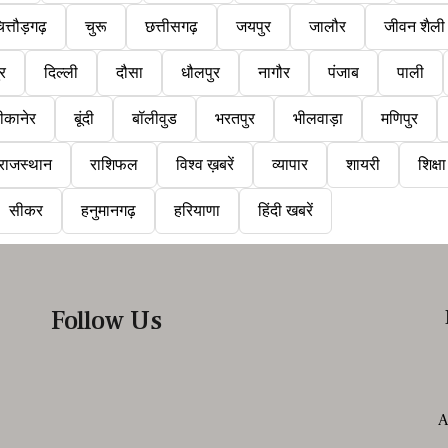
ित्तौड़गढ़
चुरू
छत्तीसगढ़
जयपुर
जालौर
जीवन शैली
ुर
दिल्ली
दौसा
धौलपुर
नागौर
पंजाब
पाली
ीकानेर
बूंदी
बॉलीवुड
भरतपुर
भीलवाड़ा
मणिपुर
राजस्थान
राशिफल
विश्व ख़बरें
व्यापार
शायरी
शिक्षा
सीकर
हनुमानगढ़
हरियाणा
हिंदी खबरें
Follow Us
A