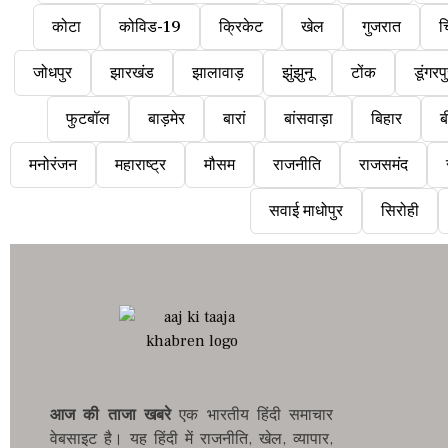
कोटा
कोविड-19
क्रिकेट
खेल
गुजरात
च
जोधपुर
झारखंड
झालावाड़
झुंझुनू
टोंक
डूंगरप
फुटबॉल
बाड़मेर
बारां
बांसवाड़ा
बिहार
ब
मनोरंजन
महाराष्ट्र
मौसम
राजनीति
राजसमंद
सवाई माधोपुर
सिरोही
आज की ताजा खबरे
एक भारतीय हिंदी समाचार
वेबसाइट है। यह हिंदी में राजनीति, खेल, व्यापार,