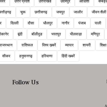
लवर
उत्तर प्रदेश
उत्तराखंड
उदयपुर
ओडिशा
कबड्
ित्तौड़गढ़
चुरू
छत्तीसगढ़
जयपुर
जालौर
जीवन शैली
ुर
दिल्ली
दौसा
धौलपुर
नागौर
पंजाब
पाली
ीकानेर
बूंदी
बॉलीवुड
भरतपुर
भीलवाड़ा
मणिपुर
राजस्थान
राशिफल
विश्व ख़बरें
व्यापार
शायरी
शिक्षा
सीकर
हनुमानगढ़
हरियाणा
हिंदी खबरें
Follow Us
A