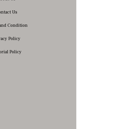
ntact Us
and Condition
vacy Policy
orial Policy