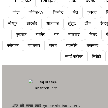
IPL क्रिकेट
T20 क्रिकेट
अजमेर
अपराध
अ
कोटा
कोविड-19
क्रिकेट
खेल
गुजरात
च
जोधपुर
झारखंड
झालावाड़
झुंझुनू
टोंक
डूंगरप
फुटबॉल
बाड़मेर
बारां
बांसवाड़ा
बिहार
ब
मनोरंजन
महाराष्ट्र
मौसम
राजनीति
राजसमंद
सवाई माधोपुर
सिरोही
आज की ताजा खबरे
एक भारतीय हिंदी समाचार