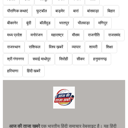
पौराणिक कथाएं
फुटबॉल
बाड़मेर
बारां
बांसवाड़ा
बिहार
बीकानेर
बूंदी
बॉलीवुड
भरतपुर
भीलवाड़ा
मणिपुर
मध्य प्रदेश
मनोरंजन
महाराष्ट्र
मौसम
राजनीति
राजसमंद
राजस्थान
राशिफल
विश्व ख़बरें
व्यापार
शायरी
शिक्षा
श्री गंगानगर
सवाई माधोपुर
सिरोही
सीकर
हनुमानगढ़
हरियाणा
हिंदी खबरें
आज की ताजा खबरे
एक भारतीय हिंदी समाचार वेबसाइट है। यह हिंदी