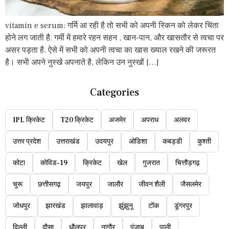
vitamin e serum: गर्मि आ रही है तो सभी को अपनी स्किन को लेकर चिंता
होने लग जाती है. गर्मी में हमारे रहन सहन , खान-पान, और खासतौर से त्वचा पर
असर पड़ता है. ऐसे में सभी को अपनी त्वचा का खास ख्याल रखने की जरूरत
है। सभी अपने नुस्खे अपनाते है, लेकिन उन नुस्खों […]
Categories
IPL क्रिकेट
T20 क्रिकेट
अजमेर
अपराध
अलवर
उत्तर प्रदेश
उत्तराखंड
उदयपुर
ओडिशा
कबड्डी
कुश्ती
कोटा
कोविड-19
क्रिकेट
खेल
गुजरात
चित्तौड़गढ़
चुरू
छत्तीसगढ़
जयपुर
जालौर
जीवन शैली
जैसलमेर
जोधपुर
झारखंड
झालावाड़
झुंझुनू
टोंक
डूंगरपुर
दिल्ली
दौसा
धौलपुर
नागौर
पंजाब
पाली