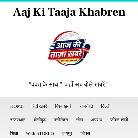
Aaj Ki Taaja Khabren
"वक्त के साथ " जहाँ सच बोले खबरें"
HOME
हिंदी खबरें
विश्व ख़बरें
राजनीति
दिल्ली
राजस्थान
बॉलीवुड
मनोरंजन
खेल
अपराध
जीवन शैली
शिक्षा
WEB STORIES
जयपुर
जोक्स