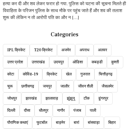
हत्या कर दी और शव लेकर फरार हो गया. पुलिस को घटना की सूचना मिलते ही
विवाहिता के परिजन पुलिस के साथ मौके पर पहुंच जाते हैं और शव की तलाश
शुरू की लेकिन न तो आरोपी पति का और न […]
Categories
IPL क्रिकेट
T20 क्रिकेट
अजमेर
अपराध
अलवर
उत्तर प्रदेश
उत्तराखंड
उदयपुर
ओडिशा
कबड्डी
कुश्ती
कोटा
कोविड-19
क्रिकेट
खेल
गुजरात
चित्तौड़गढ़
चुरू
छत्तीसगढ़
जयपुर
जालौर
जीवन शैली
जैसलमेर
जोधपुर
झारखंड
झालावाड़
झुंझुनू
टोंक
डूंगरपुर
दिल्ली
दौसा
धौलपुर
नागौर
पंजाब
पाली
पौराणिक कथाएं
फुटबॉल
बाड़मेर
बारां
बांसवाड़ा
बिहार