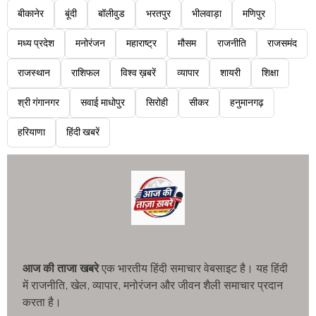
बीकानेर
बूंदी
बॉलीवुड
भरतपुर
भीलवाड़ा
मणिपुर
मध्य प्रदेश
मनोरंजन
महाराष्ट्र
मौसम
राजनीति
राजसमंद
राजस्थान
राशिफल
विश्व ख़बरें
व्यापार
शायरी
शिक्षा
श्री गंगानगर
सवाई माधोपुर
सिरोही
सीकर
हनुमानगढ़
हरियाणा
हिंदी खबरें
आज की ताजा खबरे
एक भारतीय हिंदी समाचार वेबसाइट है। यह हिंदी
में राजनीति, खेल, व्यापार, मनोरंजन और जीवन शैली समाचार प्रदान
करता है।