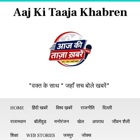
Aaj Ki Taaja Khabren
"वक्त के साथ " जहाँ सच बोले खबरें"
HOME
हिंदी खबरें
विश्व ख़बरें
राजनीति
दिल्ली
राजस्थान
बॉलीवुड
मनोरंजन
खेल
अपराध
जीवन शैली
शिक्षा
WEB STORIES
जयपुर
जोक्स