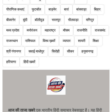
पौराणिक कथाएं
फुटबॉल
बाड़मेर
बारां
बांसवाड़ा
बिहार
बीकानेर
बूंदी
बॉलीवुड
भरतपुर
भीलवाड़ा
मणिपुर
मध्य प्रदेश
मनोरंजन
महाराष्ट्र
मौसम
राजनीति
राजसमंद
राजस्थान
राशिफल
विश्व ख़बरें
व्यापार
शायरी
शिक्षा
श्री गंगानगर
सवाई माधोपुर
सिरोही
सीकर
हनुमानगढ़
हरियाणा
हिंदी खबरें
आज की ताजा खबरे
एक भारतीय हिंदी समाचार वेबसाइट है। यह हिंदी