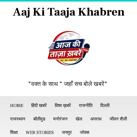
Aaj Ki Taaja Khabren
"वक्त के साथ " जहाँ सच बोले खबरें"
HOME
हिंदी खबरें
विश्व ख़बरें
राजनीति
दिल्ली
राजस्थान
बॉलीवुड
मनोरंजन
खेल
अपराध
जीवन शैली
शिक्षा
WEB STORIES
जयपुर
जोक्स