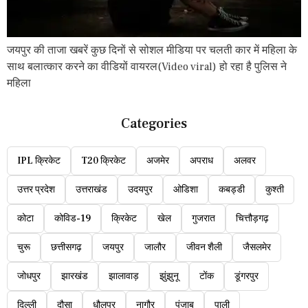
जयपुर की ताजा खबरें कुछ दिनों से सोशल मीडिया पर चलती कार में महिला के
साथ बलात्कार करने का वीडियों वायरल(Video viral) हो रहा है पुलिस ने
महिला
Categories
IPL क्रिकेट
T20 क्रिकेट
अजमेर
अपराध
अलवर
उत्तर प्रदेश
उत्तराखंड
उदयपुर
ओडिशा
कबड्डी
कुश्ती
कोटा
कोविड-19
क्रिकेट
खेल
गुजरात
चित्तौड़गढ़
चुरू
छत्तीसगढ़
जयपुर
जालौर
जीवन शैली
जैसलमेर
जोधपुर
झारखंड
झालावाड़
झुंझुनू
टोंक
डूंगरपुर
दिल्ली
दौसा
धौलपुर
नागौर
पंजाब
पाली