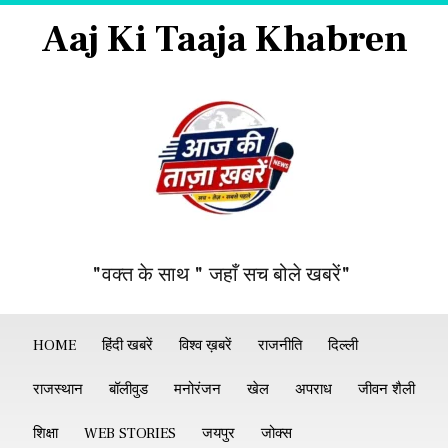
Aaj Ki Taaja Khabren
"वक्त के साथ " जहाँ सच बोले खबरें"
HOME
हिंदी खबरें
विश्व ख़बरें
राजनीति
दिल्ली
राजस्थान
बॉलीवुड
मनोरंजन
खेल
अपराध
जीवन शैली
शिक्षा
WEB STORIES
जयपुर
जोक्स