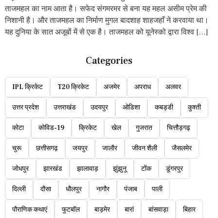
ताजमहल का नाम आता है। सफेद संगमरमर से बना यह महल असीम प्रेम की
निशानी है। और ताजमहल का निर्माण मुगल बादशाह शाहजहाँ ने करवाया था।
यह दुनिया के सात अजूबों में से एक है। ताजमहल को यूनेस्को द्वारा विश्व […]
Categories
IPL क्रिकेट
T20 क्रिकेट
अजमेर
अपराध
अलवर
उत्तर प्रदेश
उत्तराखंड
उदयपुर
ओडिशा
कबड्डी
कुश्ती
कोटा
कोविड-19
क्रिकेट
खेल
गुजरात
चित्तौड़गढ़
चुरू
छत्तीसगढ़
जयपुर
जालौर
जीवन शैली
जैसलमेर
जोधपुर
झारखंड
झालावाड़
झुंझुनू
टोंक
डूंगरपुर
दिल्ली
दौसा
धौलपुर
नागौर
पंजाब
पाली
पौराणिक कथाएं
फुटबॉल
बाड़मेर
बारां
बांसवाड़ा
बिहार