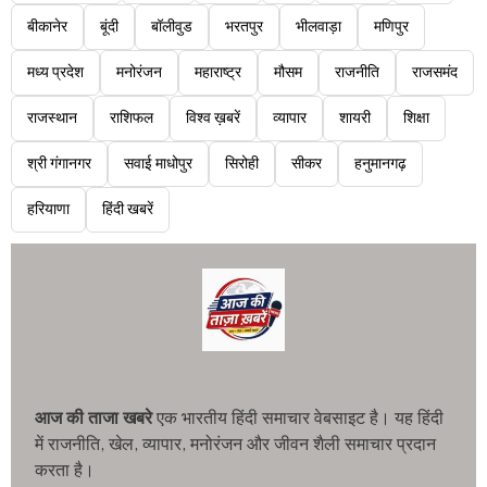
बीकानेर
बूंदी
बॉलीवुड
भरतपुर
भीलवाड़ा
मणिपुर
मध्य प्रदेश
मनोरंजन
महाराष्ट्र
मौसम
राजनीति
राजसमंद
राजस्थान
राशिफल
विश्व ख़बरें
व्यापार
शायरी
शिक्षा
श्री गंगानगर
सवाई माधोपुर
सिरोही
सीकर
हनुमानगढ़
हरियाणा
हिंदी खबरें
आज की ताजा खबरे
एक भारतीय हिंदी समाचार वेबसाइट है। यह हिंदी
में राजनीति, खेल, व्यापार, मनोरंजन और जीवन शैली समाचार प्रदान
करता है।