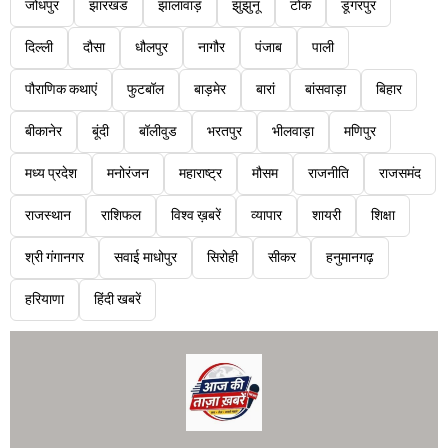
जोधपुर
झारखंड
झालावाड़
झुंझुनू
टोंक
डूंगरपुर
दिल्ली
दौसा
धौलपुर
नागौर
पंजाब
पाली
पौराणिक कथाएं
फुटबॉल
बाड़मेर
बारां
बांसवाड़ा
बिहार
बीकानेर
बूंदी
बॉलीवुड
भरतपुर
भीलवाड़ा
मणिपुर
मध्य प्रदेश
मनोरंजन
महाराष्ट्र
मौसम
राजनीति
राजसमंद
राजस्थान
राशिफल
विश्व ख़बरें
व्यापार
शायरी
शिक्षा
श्री गंगानगर
सवाई माधोपुर
सिरोही
सीकर
हनुमानगढ़
हरियाणा
हिंदी खबरें