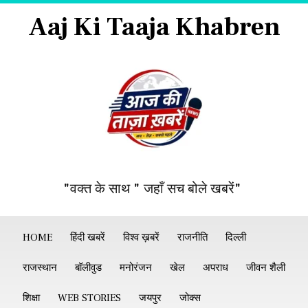
Aaj Ki Taaja Khabren
"वक्त के साथ " जहाँ सच बोले खबरें"
HOME
हिंदी खबरें
विश्व ख़बरें
राजनीति
दिल्ली
राजस्थान
बॉलीवुड
मनोरंजन
खेल
अपराध
जीवन शैली
शिक्षा
WEB STORIES
जयपुर
जोक्स