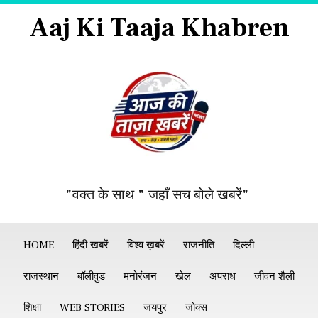
Aaj Ki Taaja Khabren
"वक्त के साथ " जहाँ सच बोले खबरें"
HOME
हिंदी खबरें
विश्व ख़बरें
राजनीति
दिल्ली
राजस्थान
बॉलीवुड
मनोरंजन
खेल
अपराध
जीवन शैली
शिक्षा
WEB STORIES
जयपुर
जोक्स