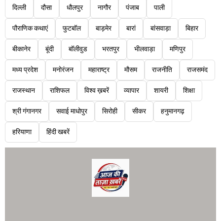
दिल्ली
दौसा
धौलपुर
नागौर
पंजाब
पाली
पौराणिक कथाएं
फुटबॉल
बाड़मेर
बारां
बांसवाड़ा
बिहार
बीकानेर
बूंदी
बॉलीवुड
भरतपुर
भीलवाड़ा
मणिपुर
मध्य प्रदेश
मनोरंजन
महाराष्ट्र
मौसम
राजनीति
राजसमंद
राजस्थान
राशिफल
विश्व ख़बरें
व्यापार
शायरी
शिक्षा
श्री गंगानगर
सवाई माधोपुर
सिरोही
सीकर
हनुमानगढ़
हरियाणा
हिंदी खबरें