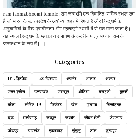
ram janmabhoomi temple: राम जन्मभूमि एक विवादित धार्मिक स्थल रहा
है जो भारत के उतरप्रदेश के अयोध्या शहर में स्थित है और हिन्दू धर्म के
अनुयायियों के लिए प्राचीनतम और महत्वपूर्ण स्थलों में से एक माना जाता है।
यह स्थल हिन्दू धर्म के महाकाव्य रामायण के केंद्रीय पात्र भगवान राम के
जन्मस्थान के रूप में […]
Categories
IPL क्रिकेट
T20 क्रिकेट
अजमेर
अपराध
अलवर
उत्तर प्रदेश
उत्तराखंड
उदयपुर
ओडिशा
कबड्डी
कुश्ती
कोटा
कोविड-19
क्रिकेट
खेल
गुजरात
चित्तौड़गढ़
चुरू
छत्तीसगढ़
जयपुर
जालौर
जीवन शैली
जैसलमेर
जोधपुर
झारखंड
झालावाड़
झुंझुनू
टोंक
डूंगरपुर