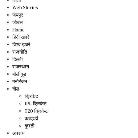
शिक्षा
Web Stories
जयपुर
जोक्स
Home
हिंदी खबरें
विश्व ख़बरें
राजनीति
दिल्ली
राजस्थान
बॉलीवुड
मनोरंजन
खेल
क्रिकेट
IPL क्रिकेट
T20 क्रिकेट
कबड्डी
कुश्ती
अपराध