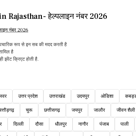
Rajasthan- हेल्पलाइन नंबर 2026
e औपचारिक रूप से इन सब की मदद करती है
 शामिल है
इवेंट क्रिएट होती है.
लवर
उत्तर प्रदेश
उत्तराखंड
उदयपुर
ओडिशा
कबड्
ित्तौड़गढ़
चुरू
छत्तीसगढ़
जयपुर
जालौर
जीवन शैली
ुर
दिल्ली
दौसा
धौलपुर
नागौर
पंजाब
पाली