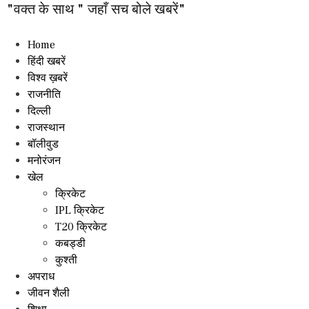
"वक्त के साथ " जहाँ सच बोले खबरें"
Home
हिंदी खबरें
विश्व ख़बरें
राजनीति
दिल्ली
राजस्थान
बॉलीवुड
मनोरंजन
खेल
क्रिकेट
IPL क्रिकेट
T20 क्रिकेट
कबड्डी
कुश्ती
अपराध
जीवन शैली