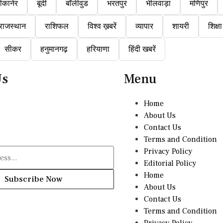
ीकानेर
बूंदी
बॉलीवुड
भरतपुर
भीलवाड़ा
मणिपुर
राजस्थान
राशिफल
विश्व ख़बरें
व्यापार
शायरी
शिक्षा
सीकर
हनुमानगढ़
हरियाणा
हिंदी खबरें
Us
Menu
Home
About Us
Contact Us
Terms and Condition
Privacy Policy
Editorial Policy
Home
Subscribe Now
About Us
Contact Us
Terms and Condition