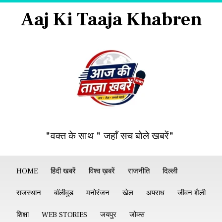
Aaj Ki Taaja Khabren
"वक्त के साथ " जहाँ सच बोले खबरें"
HOME
हिंदी खबरें
विश्व ख़बरें
राजनीति
दिल्ली
राजस्थान
बॉलीवुड
मनोरंजन
खेल
अपराध
जीवन शैली
शिक्षा
WEB STORIES
जयपुर
जोक्स