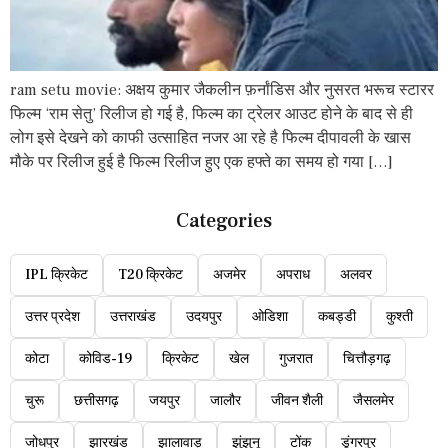
ram setu movie: अक्षय कुमार जैकलीन फ़र्नांडिस और नुसरत भरूच स्टारर
फिल्म ‘राम सेतु’ रिलीज हो गई है, फिल्म का ट्रेलर आउट होने के बाद से ही
लोग इसे देखने को काफी उत्साहित नजर आ रहे है फिल्म दीपावली के खास
मौके पर रिलीज हुई है फिल्म रिलीज हुए एक हफ्ते का समय हो गया […]
Categories
IPL क्रिकेट
T20 क्रिकेट
अजमेर
अपराध
अलवर
उत्तर प्रदेश
उत्तराखंड
उदयपुर
ओडिशा
कबड्डी
कुश्ती
कोटा
कोविड-19
क्रिकेट
खेल
गुजरात
चित्तौड़गढ़
चुरू
छत्तीसगढ़
जयपुर
जालौर
जीवन शैली
जैसलमेर
जोधपुर
झारखंड
झालावाड़
झुंझुनू
टोंक
डूंगरपुर