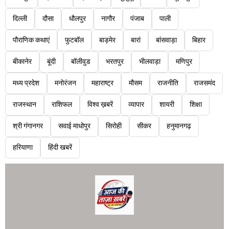
दिल्ली
दौसा
धौलपुर
नागौर
पंजाब
पाली
पौराणिक कथाएं
फुटबॉल
बाड़मेर
बारां
बांसवाड़ा
बिहार
बीकानेर
बूंदी
बॉलीवुड
भरतपुर
भीलवाड़ा
मणिपुर
मध्य प्रदेश
मनोरंजन
महाराष्ट्र
मौसम
राजनीति
राजसमंद
राजस्थान
राशिफल
विश्व ख़बरें
व्यापार
शायरी
शिक्षा
श्री गंगानगर
सवाई माधोपुर
सिरोही
सीकर
हनुमानगढ़
हरियाणा
हिंदी खबरें