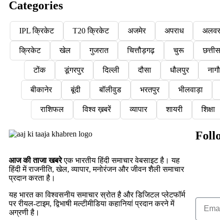
Categories
IPL क्रिकेट
T20 क्रिकेट
अजमेर
अपराध
अलव
क्रिकेट
खेल
गुजरात
चित्तौड़गढ़
चुरू
छत्ती
टोंक
डूंगरपुर
दिल्ली
दौसा
धौलपुर
नाग
बीकानेर
बूंदी
बॉलीवुड
भरतपुर
भीलवाड़ा
राशिफल
विश्व ख़बरें
व्यापार
शायरी
शिक्षा
Foll
आज की ताजा खबरे
एक भारतीय हिंदी समाचार वेबसाइट है। यह
हिंदी में राजनीति, खेल, व्यापार, मनोरंजन और जीवन शैली समाचार
प्रदान करता है।
यह भारत का विश्वसनीय समाचार स्रोत है और डिजिटल प्लेटफॉर्म
पर रीयल-टाइम, द्विभाषी मल्टीमीडिया कहानियां प्रदान करने में
अग्रणी है।