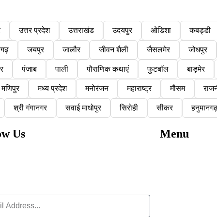
र
उत्तर प्रदेश
उत्तराखंड
उदयपुर
ओडिशा
कबड्डी
सगढ़
जयपुर
जालौर
जीवन शैली
जैसलमेर
जोधपुर
ौर
पंजाब
पाली
पौराणिक कथाएं
फुटबॉल
बाड़मेर
मणिपुर
मध्य प्रदेश
मनोरंजन
महाराष्ट्र
मौसम
राजन
श्री गंगानगर
सवाई माधोपुर
सिरोही
सीकर
हनुमानगढ
ow Us
Menu