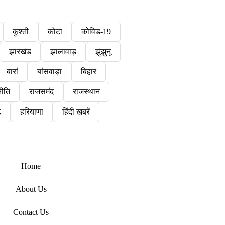
कुश्ती
कोटा
कोविड-19
झारखंड
झालावाड़
झुंझुनू
बारां
बांसवाड़ा
बिहार
ीति
राजसमंद
राजस्थान
़
हरियाणा
हिंदी खबरें
Home
About Us
Contact Us