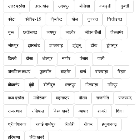
उत्तर प्रदेश
उत्तराखंड
उदयपुर
ओडिशा
कबड्डी
कुश्ती
कोटा
कोविड-19
क्रिकेट
खेल
गुजरात
चित्तौड़गढ़
चुरू
छत्तीसगढ़
जयपुर
जालौर
जीवन शैली
जैसलमेर
जोधपुर
झारखंड
झालावाड़
झुंझुनू
टोंक
डूंगरपुर
दिल्ली
दौसा
धौलपुर
नागौर
पंजाब
पाली
पौराणिक कथाएं
फुटबॉल
बाड़मेर
बारां
बांसवाड़ा
बिहार
बीकानेर
बूंदी
बॉलीवुड
भरतपुर
भीलवाड़ा
मणिपुर
मध्य प्रदेश
मनोरंजन
महाराष्ट्र
मौसम
राजनीति
राजसमंद
राजस्थान
राशिफल
विश्व ख़बरें
व्यापार
शायरी
शिक्षा
श्री गंगानगर
सवाई माधोपुर
सिरोही
सीकर
हनुमानगढ़
हरियाणा
हिंदी खबरें