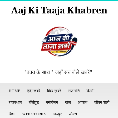
Aaj Ki Taaja Khabren
"वक्त के साथ " जहाँ सच बोले खबरें"
HOME
हिंदी खबरें
विश्व ख़बरें
राजनीति
दिल्ली
राजस्थान
बॉलीवुड
मनोरंजन
खेल
अपराध
जीवन शैली
शिक्षा
WEB STORIES
जयपुर
जोक्स